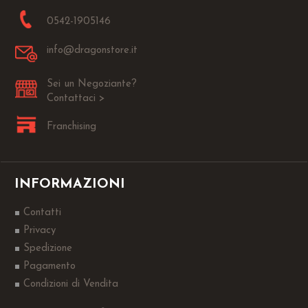
0542-1905146
info@dragonstore.it
Sei un Negoziante?
Contattaci >
Franchising
INFORMAZIONI
Contatti
Privacy
Spedizione
Pagamento
Condizioni di Vendita