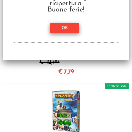
riapertura.
Buone ferie!
OFFERTA RAVEN PRIME
- Kingsburg - Set di
Dadi e Segnalini Nero
€ 12,99
€
7,79
SCONTO 40%