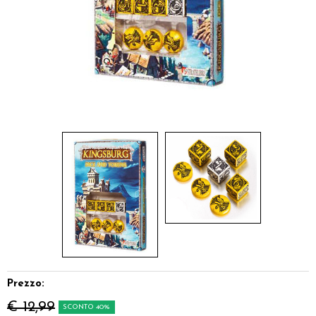
Miniature
Accessori
Giocattoli e Gadget
Offerte del Dragone
Prezzo:
€ 12,99
SCONTO 40%