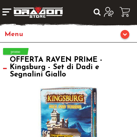
Home
OFFERTA RAVEN PRIME -
Giochi da Tavolo
Kingsburg - Set di Dadi e
Segnalini Giallo
Giochi di Ruolo
Librigame
Editoria
Giochi di Carte Collezionabili