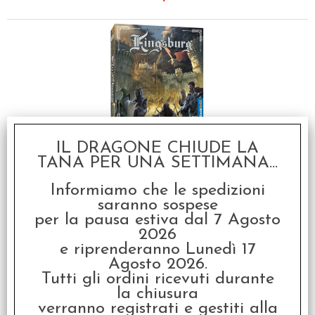
Kingsburg - Terza
IL DRAGONE CHIUDE LA
Edizione Italiana
TANA PER UNA SETTIMANA...
€
44,99
Informiamo che le spedizioni
saranno sospese
per la pausa estiva dal 7 Agosto
I clienti che hanno acquistato questo
2026
prodotto, hanno scelto anche questi
e riprenderanno Lunedì 17
Agosto 2026.
articoli
Tutti gli ordini ricevuti durante
la chiusura
SCONTO 40%
verranno registrati e gestiti alla