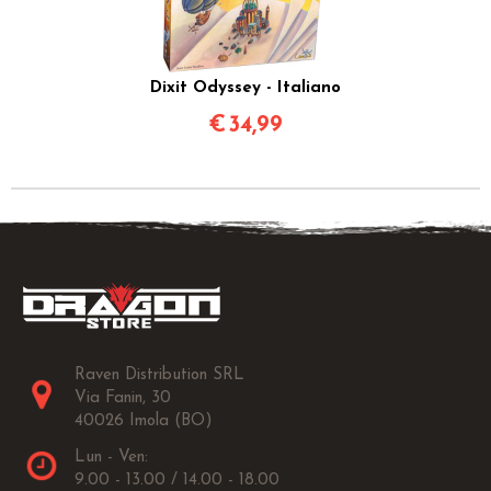
Dixit Odyssey - Italiano
€
34,99
Raven Distribution SRL
Via Fanin, 30
40026 Imola (BO)
Lun - Ven:
9.00 - 13.00 / 14.00 - 18.00