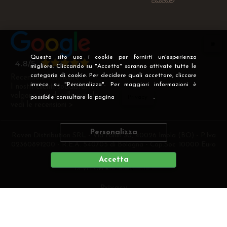
Questo sito usa i cookie per fornirti un'esperienza
migliore. Cliccando su "Accetta" saranno attivate tutte le
categorie di cookie. Per decidere quali accettare, cliccare
Recensioni Verificate
invece su "Personalizza". Per maggiori informazioni è
I nostri clienti soddisfatti
valgono più di mille parole
possibile consultare la pagina
Privacy
.
vedi le recensioni >
Personalizza
Raven Distribution SRL - Via Fanin 30, 40026 Imola (BO) - P.Iva
02360891200 - R.E.A. 540705 di Bologna - Cap.Soc. 10000 Euro
i.v
Accetta
DEVELOPER
CREATIVE WEB
Privacy
Preferenze cookie