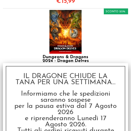
€
15,99
SCONTO 20%
Dungeons & Dragons
2024 - Dragon Delves
€ 49,99
IL DRAGONE CHIUDE LA
€
39,99
TANA PER UNA SETTIMANA...
Informiamo che le spedizioni
saranno sospese
per la pausa estiva dal 7 Agosto
2026
e riprenderanno Lunedì 17
Agosto 2026.
Tutti gli ordini ricevuti durante