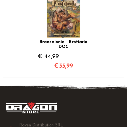
Brancalonia - Bestiario
DOC
€ 44,99
€
35,99
Raven Distribution SRL