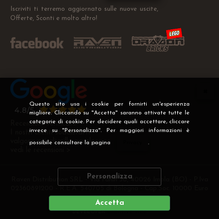
Iscriviti ti terremo aggiornato sulle nuove uscite,
Offerte, Sconti e molto altro!
Questo sito usa i cookie per fornirti un'esperienza
migliore. Cliccando su "Accetta" saranno attivate tutte le
categorie di cookie. Per decidere quali accettare, cliccare
Recensioni Verificate
invece su "Personalizza". Per maggiori informazioni è
I nostri clienti soddisfatti
valgono più di mille parole
possibile consultare la pagina
Privacy
.
vedi le recensioni >
Personalizza
Raven Distribution SRL - Via Fanin 30, 40026 Imola (BO) - P.Iva
02360891200 - R.E.A. 540705 di Bologna - Cap.Soc. 10000 Euro
i.v
Accetta
DEVELOPER
CREATIVE WEB