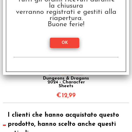
la chiusura
EDIZIONE LIMITATA -
Dungeons & Dragons
verranno registrati e gestiti alla
2024 - Dragon Delves
riapertura.
€
59,99
Buone ferie!
Dungeons & Dragons
2024 - Character
Sheets
€
12,99
I clienti che hanno acquistato questo
prodotto, hanno scelto anche questi