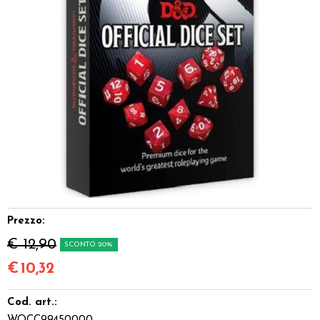
Dadi
Accessori
Giocattoli e Gadget
Offerte del Dragone
Prezzo:
€ 12,90
SCONTO 20%
€
10,32
Cod. art.: