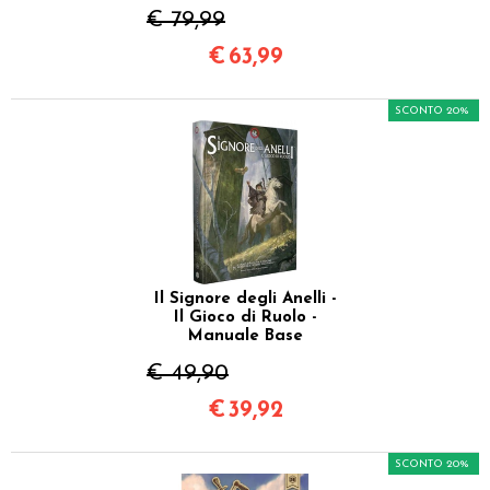
€ 79,99
€
63,99
SCONTO 20%
Il Signore degli Anelli -
Il Gioco di Ruolo -
Manuale Base
€ 49,90
€
39,92
SCONTO 20%