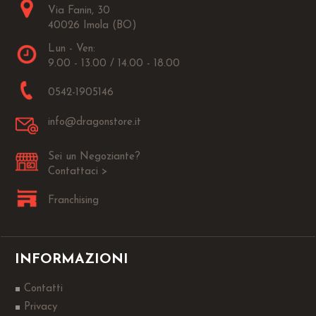
Via Fanin, 30
40026 Imola (BO)
Lun - Ven:
9.00 - 13.00 / 14.00 - 18.00
0542-1905146
info@dragonstore.it
Sei un Negoziante?
Contattaci >
Franchising
INFORMAZIONI
Contatti
Privacy