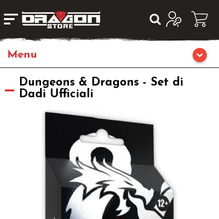
Giochi da Tavolo
Dungeons & Dragons - Set di
Dadi Ufficiali
Giochi di Ruolo
Librigame
Editoria
Giochi di Carte Collezionabili
Miniature