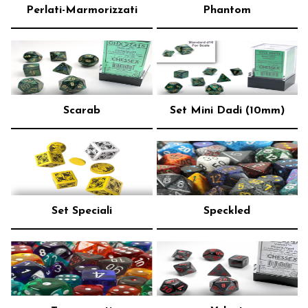
Perlati-Marmorizzati
Phantom
Scarab
Set Mini Dadi (10mm)
Set Speciali
Speckled