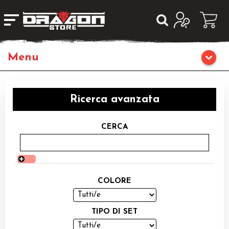
Home
Ricerca avanzata
Giochi da Tavolo
CERCA
Giochi di Ruolo
Librigame
COLORE
Editoria
TIPO DI SET
Giochi di Carte Collezionabili