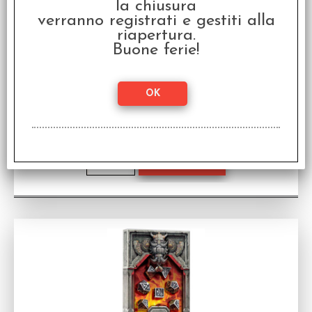
la chiusura
verranno registrati e gestiti alla
riapertura.
Buone ferie!
Set Dadi in Metallo - Steampunk (7)
Set Dadi in Metallo - 16mm
Disponibilità:
DISPONIBILE
€
50,00
Prezzo: