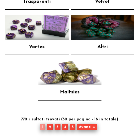
Trasparenti
Velvet
Vortex
Altri
Halfsies
770 risultati trovati (50 per pagina - 16 in totale)
1
2
3
4
5
Avanti »