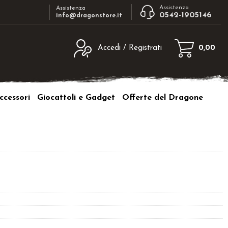
Assistenza
Assistenza
0542-1905146
info@dragonstore.it
Accedi / Registrati
0,00
egistrato
Sono un nuovo cliente
ne inserisci il nome
Se non sei ancora registrato sul nostro
ccessori
Giocattoli e Gadget
Offerte del Dragone
d e poi clicca sul
sito clicca sul pulsante "Registrati"
"Accedi"
tente:
ord:
a password?