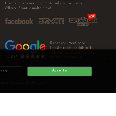
Iscriviti ti terremo aggiornato sulle nuove uscite,
Offerte, Sconti e molto altro!
Recensioni Verificate
I nostri clienti soddisfatti
valgono più di mille parole
vedi le recensioni >
Accetta
izza
ogna - Cap.Soc. 10000 Euro i.v