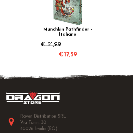
Munchkin Pathfinder -
Italiano
€ 21,99
€
17,59
Raven Distribution SRL
Via Fanin, 30
40026 Imola (BO)