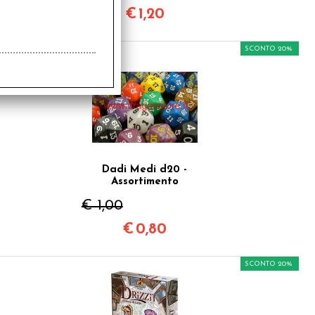
€
1,20
SCONTO 20%
Dadi Medi d20 -
Assortimento
€ 1,00
€
0,80
SCONTO 20%