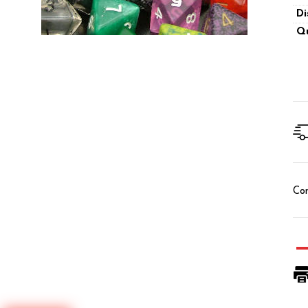
Di
Qu
Con