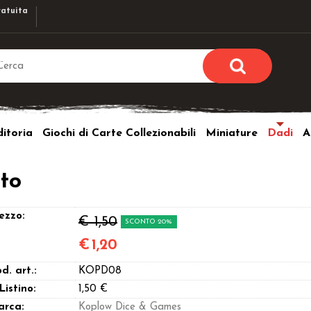
atuita
Sono già r
Per completare l'ordi
itoria
Giochi di Carte Collezionabili
Miniature
Dadi
A
utente e la passwor
pulsante 
Nome u
to
Passw
ezzo:
€ 1,50
SCONTO 20%
€
1,20
d. art.:
KOPD08
Hai perso l
 Listino:
1,50 €
arca:
Koplow Dice & Games