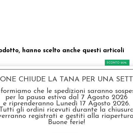
odotto, hanno scelto anche questi articoli
SCONTO 20%
GONE CHIUDE LA TANA PER UNA SETTI
nformiamo che le spedizioni saranno sospe
per la pausa estiva dal 7 Agosto 2026
e riprenderanno Lunedì 17 Agosto 2026.
Tutti gli ordini ricevuti durante la chiusur
Dadi Medi d12 -
verranno registrati e gestiti alla riapertura
Assortimento
Buone ferie!
€ 1,50