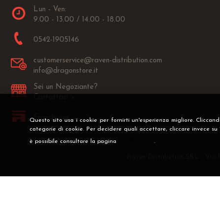
Lun - Ven:
9.00 - 13.00 / 14.00 - 18.00
0542-1905146
customerservice@raven-distribution.com
info@dragonstore.it
Sei un Negoziante?
Contattaci >
Franchising
Questo sito usa i cookie per fornirti un'esperienza migliore. Cliccan
categorie di cookie. Per decidere quali accettare, cliccare invece su
è possibile consultare la pagina
Privacy
.
Raven Distribution SRL - Via 
Preferenze cookie