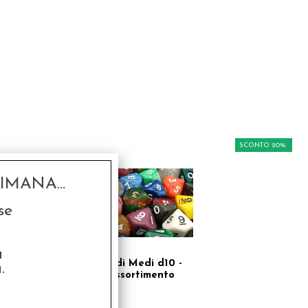
SCONTO 20%
MANA...
se
a
Dadi Medi d10 -
.
Assortimento
€ 1,50