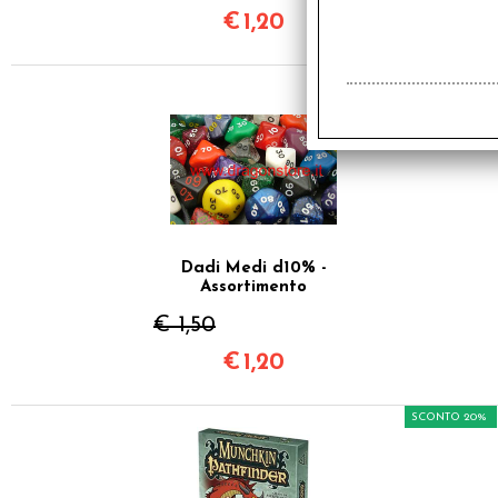
€
1,20
SCONTO 20%
Dadi Medi d10% -
Assortimento
€ 1,50
€
1,20
SCONTO 20%