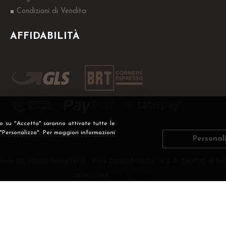
Condizioni di Vendita
AFFIDABILITÀ
do su "Accetta" saranno attivate tutte le
 "Personalizza". Per maggiori informazioni
Personal
Fanin 30, 40026 Imola (BO) - P.Iva 02360891200 - R.E.A. 540705 di Bol
DEVELOPER
CREATIVE WEB
Privacy