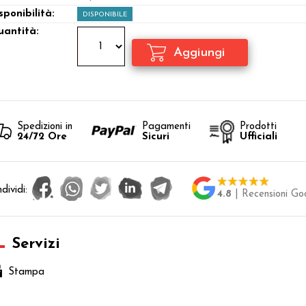
sponibilità:
DISPONIBILE
antità:
Spedizioni in
Pagamenti
Prodotti
24/72 Ore
Sicuri
Ufficiali
dividi:
4.8
| Recensioni Go
Servizi
Stampa