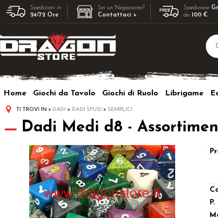
Spedizioni in
Sei un Negoziante?
Spedizione
Gr
24/72 Ore
Contattaci >
da
100 €
Home
Giochi da Tavolo
Giochi di Ruolo
Librigame
Ed
TI TROVI IN
DADI
DADI SFUSI
SEMPLICI
Dadi Medi d8 - Assortimen
Pr
Co
P.
M