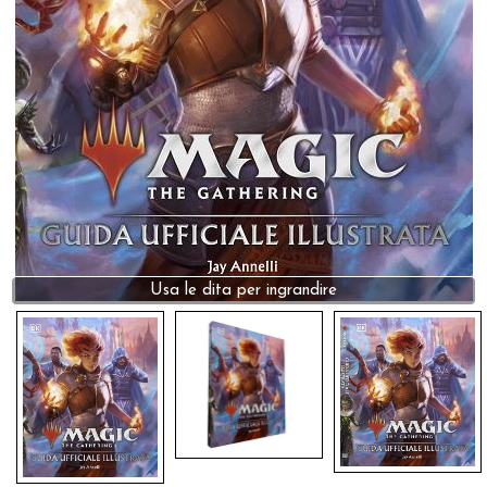
Dadi
Accessori
Giocattoli e Gadget
Offerte del Dragone
Usa le dita per ingrandire