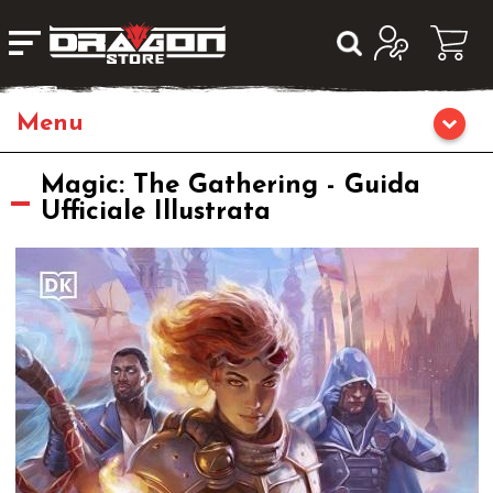
Giochi da Tavolo
Magic: The Gathering - Guida
Ufficiale Illustrata
Giochi di Ruolo
Librigame
Editoria
Giochi di Carte Collezionabili
Miniature