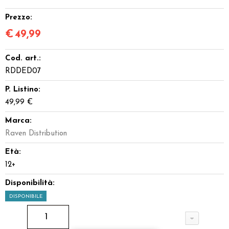
Prezzo:
€
49,99
Cod. art.:
RDDED07
P. Listino:
49,99 €
Marca:
Raven Distribution
Età:
12+
Disponibilità:
DISPONIBILE