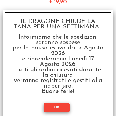
€
19,90
IL DRAGONE CHIUDE LA
TANA PER UNA SETTIMANA...
Informiamo che le spedizioni
saranno sospese
per la pausa estiva dal 7 Agosto
2026
e riprenderanno Lunedì 17
Dungeons & Dragons -
Agosto 2026.
Sapori del Multiverso -
Il Secondo Ricettario
Tutti gli ordini ricevuti durante
Ufficiale di D&D
la chiusura
verranno registrati e gestiti alla
€
34,95
riapertura.
Buone ferie!