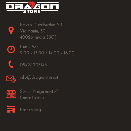
Raven Distribution SRL
Via Fanin, 30
40026 Imola (BO)
Lun - Ven:
9.00 - 13.00 / 14.00 - 18.00
0542-1905146
info@dragonstore.it
Sei un Negoziante?
Contattaci >
Franchising