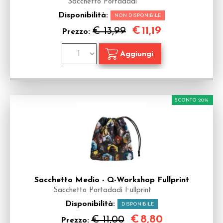
Sacchetto Portadadi
Disponibilità:
NON DISPONIBILE
€
11,19
€ 13,99
Prezzo:
SCONTO 20%
Sacchetto Medio - Q-Workshop Fullprint
Sacchetto Portadadi Fullprint
Disponibilità:
DISPONIBILE
€
8,80
€ 11,00
Prezzo: