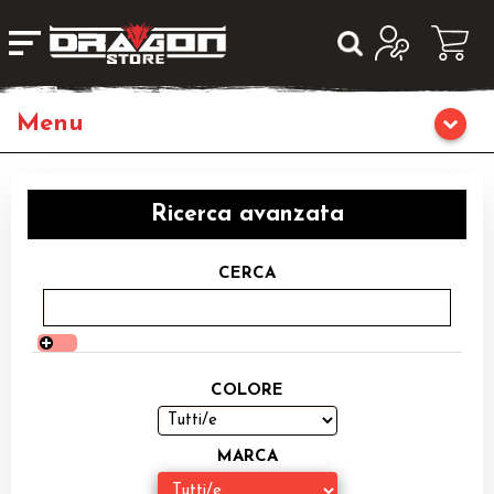
Home
Ricerca avanzata
Giochi da Tavolo
CERCA
Giochi di Ruolo
Librigame
COLORE
Editoria
MARCA
Giochi di Carte Collezionabili