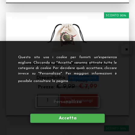
SCONTO 20%
Questo sito usa i cookie per fornirti un'esperienza
migliore. Cliccando su "Accetta" saranno attivate tutte le
Sacchetto Medio - Cthulhu Pentacolo
categorie di cookie. Per decidere quali accettare, cliccare
Sacchetto Portadadi
invece su "Personalizza". Per maggiori informazioni è
Disponibilità:
PROSSIMAMENTE
possibile consultare la pagina
Privacy
.
€
7,99
€ 9,99
Prezzo:
Personalizza
Accetta
SCONTO 20%