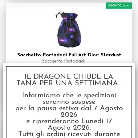
SCONTO 20%
Sacchetto Portadadi Full Art Dice: Stardust
Sacchetto Portadadi
Disponibilità:
PROSSIMAMENTE
IL DRAGONE CHIUDE LA
€
11,19
€ 13,99
Prezzo:
TANA PER UNA SETTIMANA...
Informiamo che le spedizioni
saranno sospese
per la pausa estiva dal 7 Agosto
2026
e riprenderanno Lunedì 17
SCONTO 20%
Agosto 2026.
Tutti gli ordini ricevuti durante