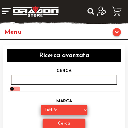
Home
Ricerca avanzata
Giochi da Tavolo
CERCA
Giochi di Ruolo
Librigame
MARCA
Editoria
Giochi di Carte Collezionabili