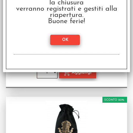
la chiusura
verranno registrati e gestiti alla
riapertura.
Buone ferie!
Sacchetto Medio - The Witcher - Geralt: School
of the Wolf
Sacchetto Portadadi
Disponibilità:
PROSSIMAMENTE
€
11,19
€ 13,99
Prezzo:
SCONTO 20%