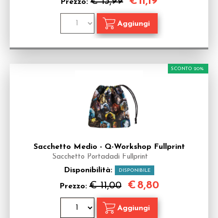
€
11,19
€ 13,99
Prezzo:
SCONTO 20%
Sacchetto Medio - Q-Workshop Fullprint
Sacchetto Portadadi Fullprint
Disponibilità:
DISPONIBILE
€
8,80
€ 11,00
Prezzo: