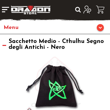
Giochi da Tavolo
Sacchetto Medio - Cthulhu Segno
degli Antichi - Nero
Giochi di Ruolo
Librigame
Editoria
Giochi di Carte Collezionabili
Miniature