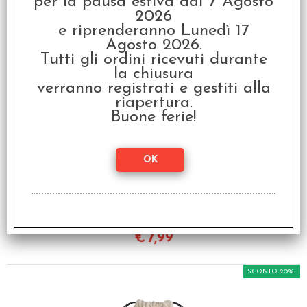
per la pausa estiva dal 7 Agosto
prodotto, hanno scelto anche questi
2026
e riprenderanno Lunedì 17
articoli
Agosto 2026.
Tutti gli ordini ricevuti durante
SCONTO 20%
la chiusura
verranno registrati e gestiti alla
riapertura.
Buone ferie!
Sacchetto Medio -
Drago Color
€ 9,99
€
7,99
SCONTO 20%