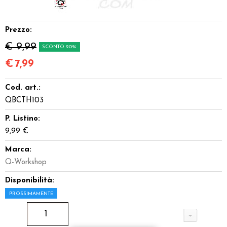
Dadi
Prezzo:
Accessori
€ 9,99
SCONTO 20%
Giocattoli e Gadget
€
7,99
Cod. art.:
Offerte del Dragone
QBCTH103
P. Listino:
9,99 €
Marca:
Q-Workshop
Disponibilità:
PROSSIMAMENTE