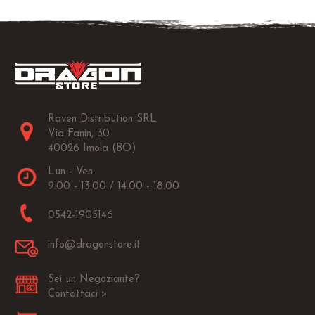
Raven Distribution SRL
Via Fanin, 30
40026 Imola (BO)
Lun - Ven:
9.00 - 13.00 / 14.00 - 18.00
0542-1905146
info@dragonstore.it
Sei un Negoziante?
Contattaci >