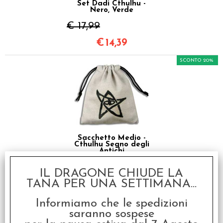
Set Dadi Cthulhu -
Nero, Verde
€ 17,99
€
14,39
SCONTO 20%
Sacchetto Medio -
Cthulhu Segno degli
Antichi
€ 9,99
IL DRAGONE CHIUDE LA
TANA PER UNA SETTIMANA...
€
7,99
Informiamo che le spedizioni
saranno sospese
I clienti che hanno acquistato questo