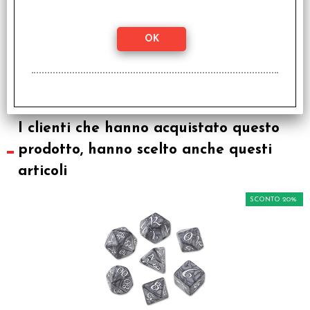
Set Dadi Classici Runici
- Viola, Verde
€ 9,50
€
7,60
I clienti che hanno acquistato questo
prodotto, hanno scelto anche questi
articoli
SCONTO 20%