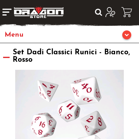
Giochi da Tavolo
Set Dadi Classici Runici - Bianco,
Rosso
Giochi di Ruolo
Librigame
Editoria
Giochi di Carte Collezionabili
Miniature