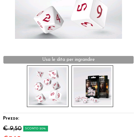
Dadi
Accessori
Giocattoli e Gadget
Offerte del Dragone
Usa le dita per ingrandire
Prezzo:
€ 9,50
SCONTO 20%