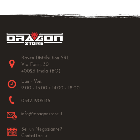
Raven Distribution SRL
Via Fanin, 30
40026 Imola (BO)
Lun - Ven:
9.00 - 13.00 / 14.00 - 18.00
0542-1905146
info@dragonstore.it
Sei un Negoziante?
Contattaci >