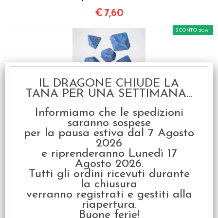
€
7,60
SCONTO 20%
IL DRAGONE CHIUDE LA
TANA PER UNA SETTIMANA...
Set Dadi Classici Runici
Informiamo che le spedizioni
- Ghiaccio, Rosa
saranno sospese
€ 9,50
per la pausa estiva dal 7 Agosto
2026
€
7,60
e riprenderanno Lunedì 17
Agosto 2026.
SCONTO 20%
Tutti gli ordini ricevuti durante
la chiusura
verranno registrati e gestiti alla
riapertura.
Buone ferie!