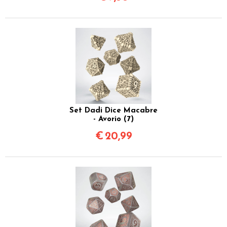
Set Dadi Dice Macabre
- Avorio (7)
€
20,99