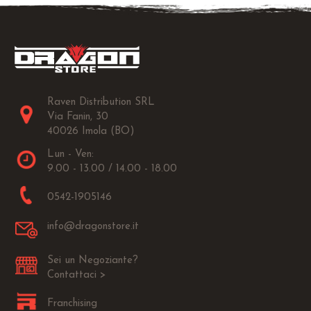
Raven Distribution SRL
Via Fanin, 30
40026 Imola (BO)
Lun - Ven:
9.00 - 13.00 / 14.00 - 18.00
0542-1905146
info@dragonstore.it
Sei un Negoziante?
Contattaci >
Franchising