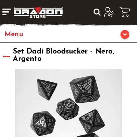
Home
Set Dadi Bloodsucker - Nero,
Argento
Giochi da Tavolo
Giochi di Ruolo
Librigame
Editoria
Giochi di Carte Collezionabili