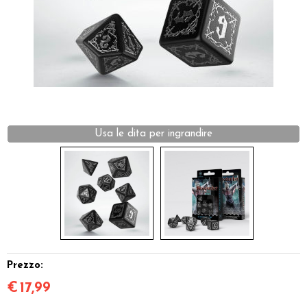
Miniature
Accessori
Giocattoli e Gadget
Offerte del Dragone
Usa le dita per ingrandire
Prezzo:
€
17,99