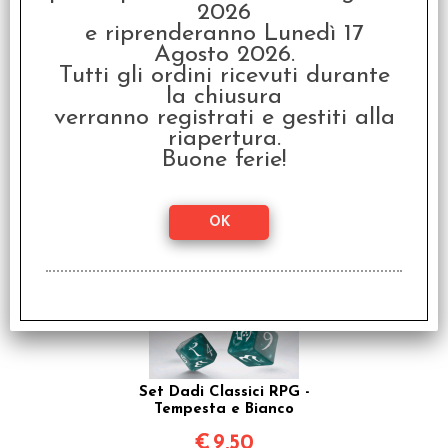
2026
e riprenderanno Lunedì 17
Agosto 2026.
Tutti gli ordini ricevuti durante
la chiusura
verranno registrati e gestiti alla
Set Dadi Classici RPG -
riapertura.
Fumo, Bianco
Buone ferie!
€
9,50
Set Dadi Classici RPG -
Tempesta e Bianco
€
9,50