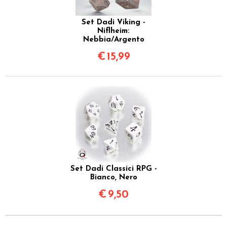
Set Dadi Viking -
Niflheim:
Nebbia/Argento
€
15,99
Set Dadi Classici RPG -
Bianco, Nero
€
9,50