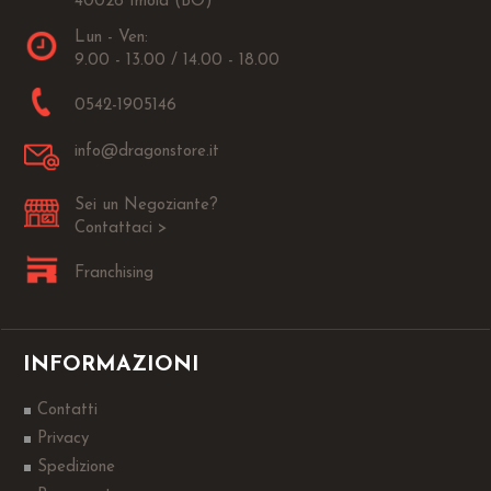
40026 Imola (BO)
Lun - Ven:
9.00 - 13.00 / 14.00 - 18.00
0542-1905146
info@dragonstore.it
Sei un Negoziante?
Contattaci >
Franchising
INFORMAZIONI
Contatti
Privacy
Spedizione