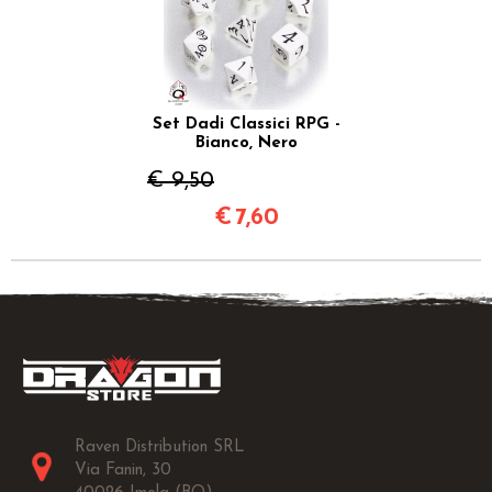
Set Dadi Classici RPG -
Bianco, Nero
€ 9,50
€
7,60
Raven Distribution SRL
Via Fanin, 30