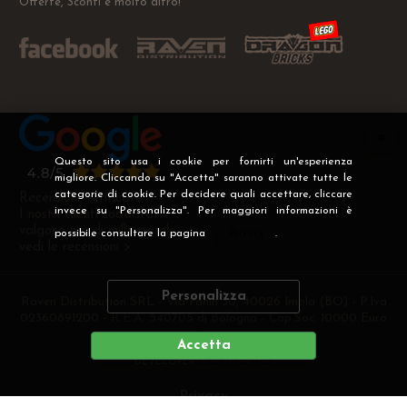
Offerte, Sconti e molto altro!
Questo sito usa i cookie per fornirti un'esperienza
migliore. Cliccando su "Accetta" saranno attivate tutte le
categorie di cookie. Per decidere quali accettare, cliccare
Recensioni Verificate
invece su "Personalizza". Per maggiori informazioni è
I nostri clienti soddisfatti
valgono più di mille parole
possibile consultare la pagina
Privacy
.
vedi le recensioni >
Personalizza
Raven Distribution SRL - Via Fanin 30, 40026 Imola (BO) - P.Iva
02360891200 - R.E.A. 540705 di Bologna - Cap.Soc. 10000 Euro
i.v
Accetta
DEVELOPER
CREATIVE WEB
Privacy