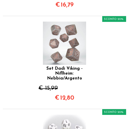
€
16,79
SCONTO 20%
Set Dadi Viking -
Niflheim:
Nebbia/Argento
€ 15,99
€
12,80
SCONTO 20%