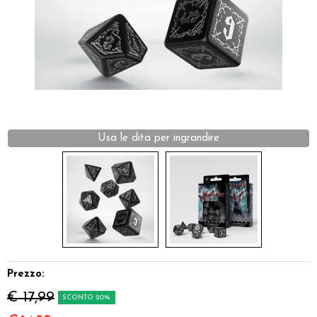
Dadi
Accessori
Giocattoli e Gadget
Offerte del Dragone
Usa le dita per ingrandire
Prezzo:
€ 17,99
SCONTO 20%