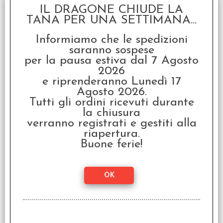
IL DRAGONE CHIUDE LA
TANA PER UNA SETTIMANA...
SCONTO 20%
Informiamo che le spedizioni
saranno sospese
per la pausa estiva dal 7 Agosto
2026
e riprenderanno Lunedì 17
Agosto 2026.
Tutti gli ordini ricevuti durante
Set Dadi Classici RPG -
la chiusura
Fumo, Bianco
verranno registrati e gestiti alla
€ 9,50
riapertura.
Buone ferie!
€
7,60
SCONTO 20%