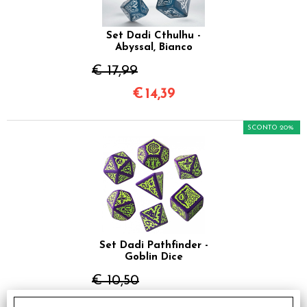
Set Dadi Cthulhu -
Abyssal, Bianco
€ 17,99
€
14,39
SCONTO 20%
Set Dadi Pathfinder -
Goblin Dice
€ 10,50
€
8,40