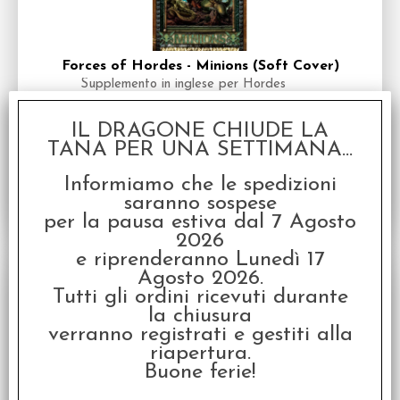
Forces of Hordes - Minions (Soft Cover)
Supplemento in inglese per Hordes
Disponibilità:
DISPONIBILE
IL DRAGONE CHIUDE LA
€
20,99
€ 29,99
Prezzo:
TANA PER UNA SETTIMANA...
Informiamo che le spedizioni
saranno sospese
per la pausa estiva dal 7 Agosto
2026
e riprenderanno Lunedì 17
SCONTO 30%
Agosto 2026.
Tutti gli ordini ricevuti durante
la chiusura
verranno registrati e gestiti alla
riapertura.
Buone ferie!