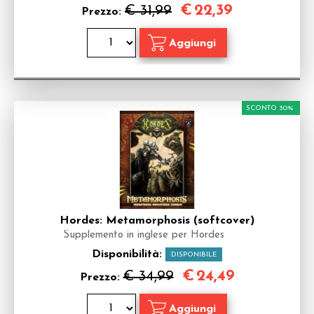
€
22,39
€ 31,99
Prezzo:
SCONTO 30%
Hordes: Metamorphosis (softcover)
Supplemento in inglese per Hordes
Disponibilità:
DISPONIBILE
€
24,49
€ 34,99
Prezzo: