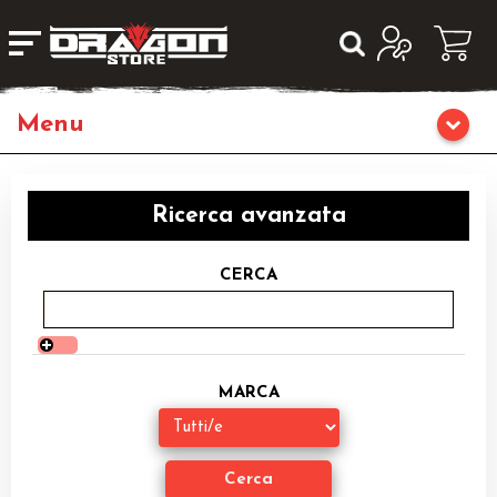
Home
Ricerca avanzata
Giochi da Tavolo
CERCA
Giochi di Ruolo
Librigame
MARCA
Editoria
Giochi di Carte Collezionabili