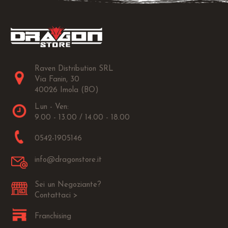
Raven Distribution SRL
Via Fanin, 30
40026 Imola (BO)
Lun - Ven:
9.00 - 13.00 / 14.00 - 18.00
0542-1905146
info@dragonstore.it
Sei un Negoziante?
Contattaci >
Franchising