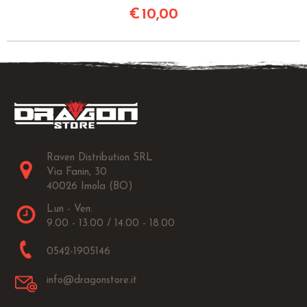
€
10,00
Raven Distribution SRL
Via Fanin, 30
40026 Imola (BO)
Lun - Ven:
9.00 - 13.00 / 14.00 - 18.00
0542-1905146
info@dragonstore.it