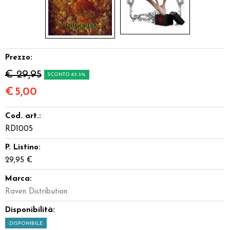
Prezzo:
€ 29,95
SCONTO 83.3%
€
5,00
Cod. art.:
RD1005
P. Listino:
29,95 €
Marca:
Raven Distribution
Disponibilità:
DISPONIBILE