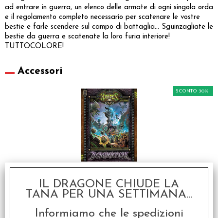
ad entrare in guerra, un elenco delle armate di ogni singola orda
e il regolamento completo necessario per scatenare le vostre
bestie e farle scendere sul campo di battaglia... Sguinzagliate le
bestie da guerra e scatenate la loro furia interiore!
TUTTOCOLORE!
Accessori
SCONTO 30%
Hordes - Domination
(Soft Cover)
IL DRAGONE CHIUDE LA
€ 32,99
TANA PER UNA SETTIMANA...
€
23,09
Informiamo che le spedizioni