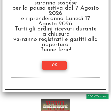
saranno sospese
per la pausa estiva dal 7 Agosto
2026
e riprenderanno Lunedì 17
Agosto 2026.
Tutti gli ordini ricevuti durante
la chiusura
verranno registrati e gestiti alla
Hordes - Gargantuans
riapertura.
(Soft Cover)
Buone ferie!
€
34,99
I clienti che hanno acquistato questo
prodotto, hanno scelto anche questi
articoli
SCONTO 85.7%