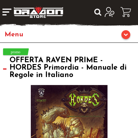
Home
OFFERTA RAVEN PRIME -
Giochi da Tavolo
HORDES Primordia - Manuale di
Regole in Italiano
Giochi di Ruolo
Librigame
Fumetti & Romanzi
Giochi di Carte Collezionabili