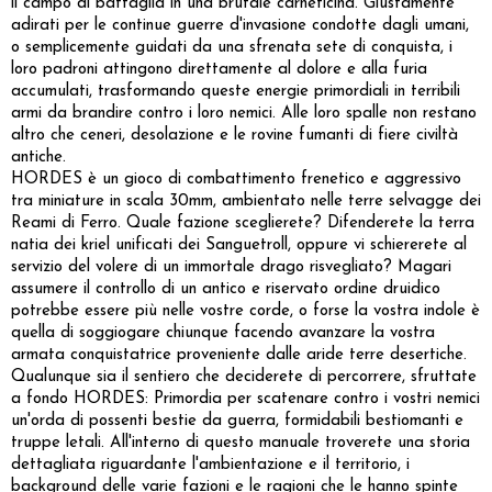
il campo di battaglia in una brutale carneficina. Giustamente
adirati per le continue guerre d'invasione condotte dagli umani,
o semplicemente guidati da una sfrenata sete di conquista, i
loro padroni attingono direttamente al dolore e alla furia
accumulati, trasformando queste energie primordiali in terribili
armi da brandire contro i loro nemici. Alle loro spalle non restano
altro che ceneri, desolazione e le rovine fumanti di fiere civiltà
antiche.
HORDES è un gioco di combattimento frenetico e aggressivo
tra miniature in scala 30mm, ambientato nelle terre selvagge dei
Reami di Ferro. Quale fazione sceglierete? Difenderete la terra
natia dei kriel unificati dei Sanguetroll, oppure vi schiererete al
servizio del volere di un immortale drago risvegliato? Magari
assumere il controllo di un antico e riservato ordine druidico
potrebbe essere più nelle vostre corde, o forse la vostra indole è
quella di soggiogare chiunque facendo avanzare la vostra
armata conquistatrice proveniente dalle aride terre desertiche.
Qualunque sia il sentiero che deciderete di percorrere, sfruttate
a fondo HORDES: Primordia per scatenare contro i vostri nemici
un'orda di possenti bestie da guerra, formidabili bestiomanti e
truppe letali. All'interno di questo manuale troverete una storia
dettagliata riguardante l'ambientazione e il territorio, i
background delle varie fazioni e le ragioni che le hanno spinte