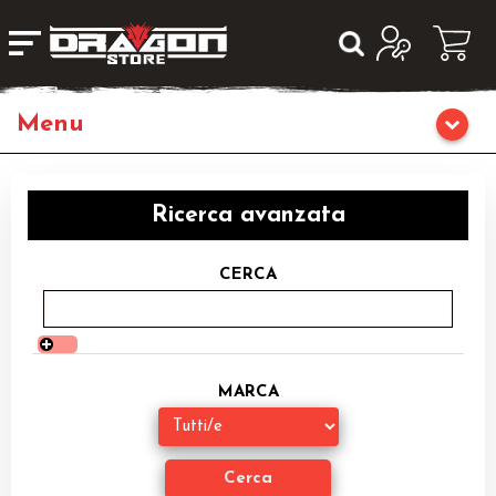
Giochi da Tavolo
Ricerca avanzata
Giochi di Ruolo
CERCA
Librigame
Fumetti & Romanzi
MARCA
Giochi di Carte Collezionabili
Miniature