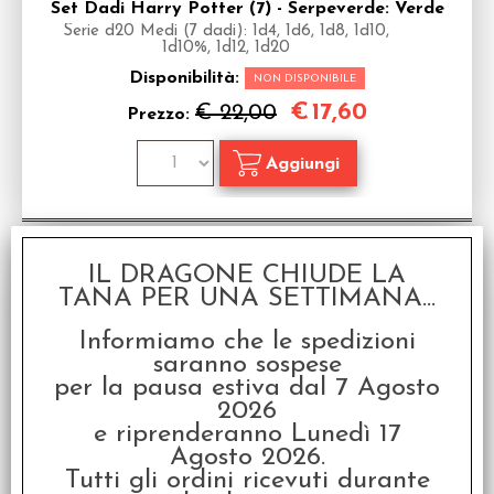
Set Dadi Harry Potter (7) - Serpeverde: Verde
Serie d20 Medi (7 dadi): 1d4, 1d6, 1d8, 1d10,
1d10%, 1d12, 1d20
Disponibilità:
NON DISPONIBILE
€
17,60
€ 22,00
Prezzo:
SCONTO 20%
IL DRAGONE CHIUDE LA
TANA PER UNA SETTIMANA...
Informiamo che le spedizioni
saranno sospese
per la pausa estiva dal 7 Agosto
2026
e riprenderanno Lunedì 17
Set Dadi Harry Potter (7) - Grifondoro: Oro
Agosto 2026.
Serie d20 Medi (7 dadi): 1d4, 1d6, 1d8, 1d10,
Tutti gli ordini ricevuti durante
1d10%, 1d12, 1d20