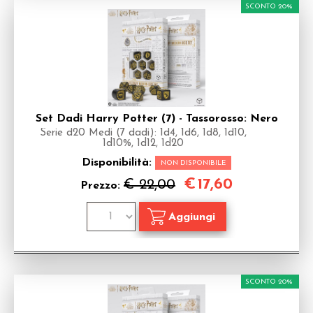
SCONTO 20%
Set Dadi Harry Potter (7) - Tassorosso: Nero
Serie d20 Medi (7 dadi): 1d4, 1d6, 1d8, 1d10,
1d10%, 1d12, 1d20
Disponibilità:
NON DISPONIBILE
€
17,60
€ 22,00
Prezzo:
SCONTO 20%