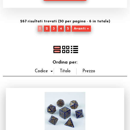
Dadi
Accessori
267 risultati trovati (50 per pagina - 6 in totale)
1
2
3
4
5
Avanti »
Giocattoli e Gadget
Offerte del Dragone
Ordina per: