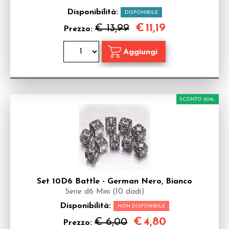
Disponibilità:
DISPONIBILE
€
11,19
€ 13,99
Prezzo:
SCONTO 20%
Set 10D6 Battle - German Nero, Bianco
Serie d6 Mini (10 dadi)
Disponibilità:
NON DISPONIBILE
€
4,80
€ 6,00
Prezzo: