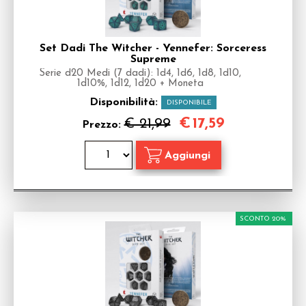
Set Dadi The Witcher - Yennefer: Sorceress
Supreme
Serie d20 Medi (7 dadi): 1d4, 1d6, 1d8, 1d10,
1d10%, 1d12, 1d20 + Moneta
Disponibilità:
DISPONIBILE
€
17,59
€ 21,99
Prezzo:
SCONTO 20%