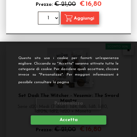
€
16,80
€ 21,00
Prezzo:
SCONTO 20%
Questo sito usa i cookie per fornirti un'esperienza
migliore. Cliccando su "Accetta" saranno attivate tutte le
categorie di cookie. Per decidere quali accettare, cliccare
invece su "Personalizza". Per maggiori informazioni è
possibile consultare la pagina
Privacy
.
Set Dadi The Witcher - Vesemir: The Sword
Master
Personalizza
Serie d20 Medi (7 dadi): 1d4, 1d6, 1d8, 1d10,
1d10%, 1d12, 1d20 + Moneta
Disponibilità:
Accetta
DISPONIBILE
€
16,80
€ 21,00
Prezzo: