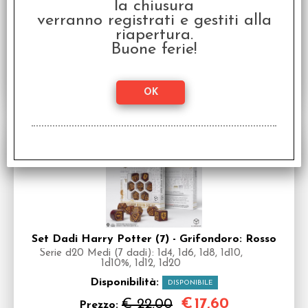
la chiusura
Disponibilità:
DISPONIBILE
verranno registrati e gestiti alla
€
17,60
€ 22,00
riapertura.
Prezzo:
Buone ferie!
SCONTO 20%
Set Dadi Harry Potter (7) - Grifondoro: Rosso
Serie d20 Medi (7 dadi): 1d4, 1d6, 1d8, 1d10,
1d10%, 1d12, 1d20
Disponibilità:
DISPONIBILE
€
17,60
€ 22,00
Prezzo: