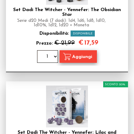
Set Dadi The Witcher - Yennefer: The Obsidian
Star
Serie d20 Medi (7 dadi): 1d4, 1d6, 1d8, 1d10,
1d10%, 1d12, 1d20 + Moneta
Disponibilità:
DISPONIBILE
€
17,59
€ 21,99
Prezzo:
SCONTO 20%
Set Dadi The Witcher - Yennefer: Lilac and