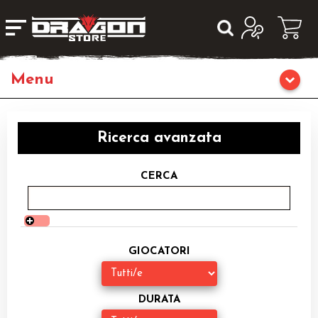
Home
Ricerca avanzata
Giochi di Ruolo
CERCA
Librigame
Editoria
GIOCATORI
Giochi di Carte Collezionabili
Miniature
DURATA