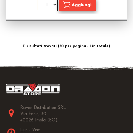
11 risultati trovati (50 per pagina - 1 in totale)
Raven Distribution SRL
Via Fanin, 30
40026 Imola (BO)
Lun - Ven: