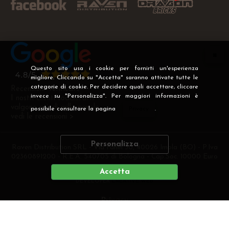
Questo sito usa i cookie per fornirti un'esperienza
migliore. Cliccando su "Accetta" saranno attivate tutte le
categorie di cookie. Per decidere quali accettare, cliccare
Recensioni Verificate
invece su "Personalizza". Per maggiori informazioni è
I nostri clienti soddisfatti
valgono più di mille parole
possibile consultare la pagina
Privacy
.
vedi le recensioni >
Personalizza
Raven Distribution SRL - Via Fanin 30, 40026 Imola (BO) - P.Iva
02360891200 - R.E.A. 540705 di Bologna - Cap.Soc. 10000 Euro
i.v
Accetta
DEVELOPER
CREATIVE WEB
Privacy
Preferenze cookie