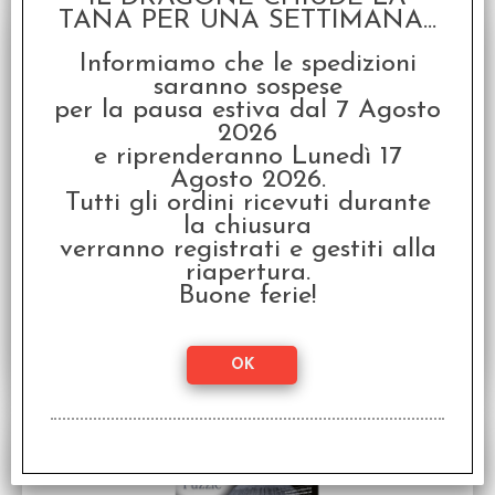
SCONTO 20%
TANA PER UNA SETTIMANA...
Informiamo che le spedizioni
saranno sospese
per la pausa estiva dal 7 Agosto
2026
e riprenderanno Lunedì 17
Agosto 2026.
Puzzle 4D Build - KPop Demon Hunters: Rumi
Tutti gli ordini ricevuti durante
Puzzle 4D - K-POP Demon Hunters (138 pezzi)
la chiusura
Disponibilità:
NON DISPONIBILE
verranno registrati e gestiti alla
riapertura.
€
19,99
€ 24,99
Prezzo:
Buone ferie!
SCONTO 20%