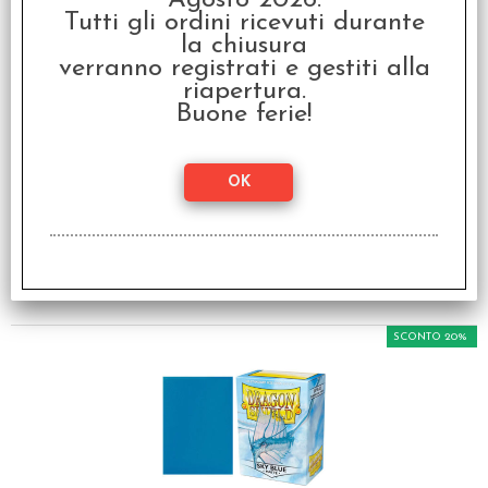
Agosto 2026.
Tutti gli ordini ricevuti durante
la chiusura
verranno registrati e gestiti alla
riapertura.
Buone ferie!
Dragon Shield - Bustine
Protettive Standard
(100) - Rame (Metallo)
€ 9,99
€
7,99
SCONTO 20%