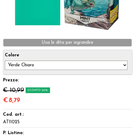
Dadi
Accessori
Giocattoli e Gadget
Usa le dita per ingrandire
Offerte del Dragone
Colore
Prezzo:
€ 10,99
SCONTO 20%
€
8,79
Cod. art.:
AT11025
P. Listino: