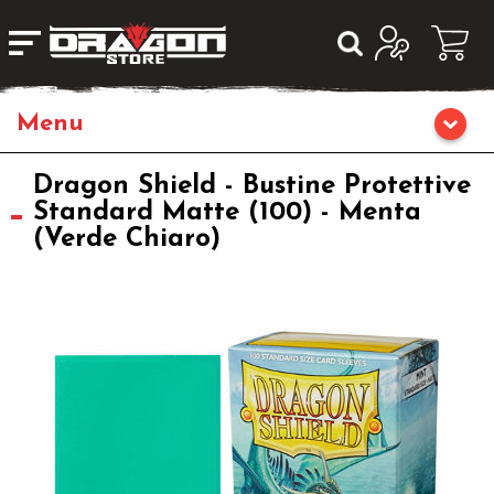
Giochi da Tavolo
Dragon Shield - Bustine Protettive
Standard Matte (100) - Menta
(Verde Chiaro)
Giochi di Ruolo
Librigame
Editoria
Giochi di Carte Collezionabili
Miniature