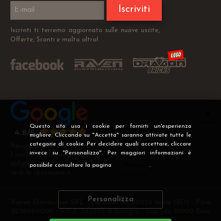
Iscriviti
Iscriviti ti terremo aggiornato sulle nuove uscite,
Offerte, Sconti e molto altro!
Questo sito usa i cookie per fornirti un'esperienza
migliore. Cliccando su "Accetta" saranno attivate tutte le
categorie di cookie. Per decidere quali accettare, cliccare
Recensioni Verificate
invece su "Personalizza". Per maggiori informazioni è
I nostri clienti soddisfatti
valgono più di mille parole
possibile consultare la pagina
Privacy
.
vedi le recensioni >
Personalizza
Raven Distribution SRL - Via Fanin 30, 40026 Imola (BO) - P.Iva
02360891200 - R.E.A. 540705 di Bologna - Cap.Soc. 10000 Euro
i.v