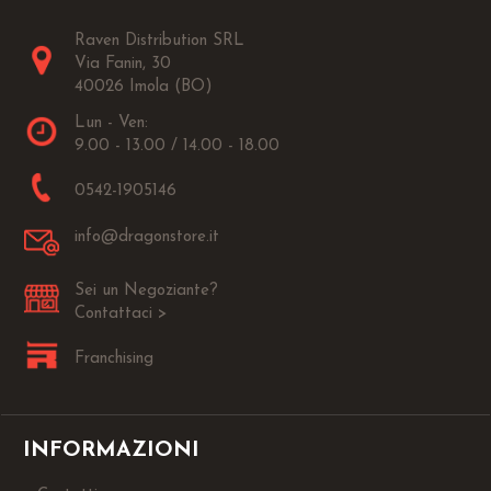
Raven Distribution SRL
Via Fanin, 30
40026 Imola (BO)
Lun - Ven:
9.00 - 13.00 / 14.00 - 18.00
0542-1905146
info@dragonstore.it
Sei un Negoziante?
Contattaci >
Franchising
INFORMAZIONI