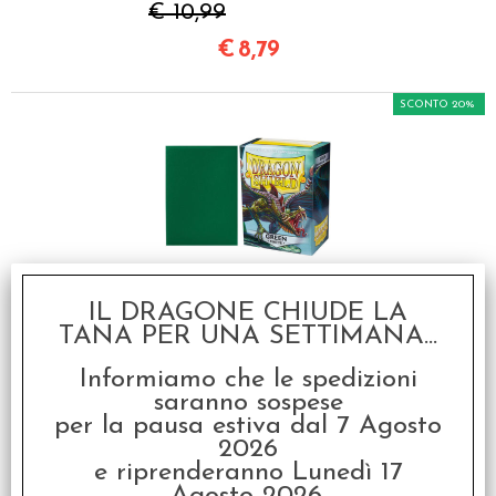
€ 10,99
€
8,79
SCONTO 20%
Dragon Shield - Bustine
IL DRAGONE CHIUDE LA
Protettive Standard
TANA PER UNA SETTIMANA...
Matte (100) - Verde
(Verde)
Informiamo che le spedizioni
€ 10,99
saranno sospese
per la pausa estiva dal 7 Agosto
€
8,79
2026
e riprenderanno Lunedì 17
SCONTO 20%