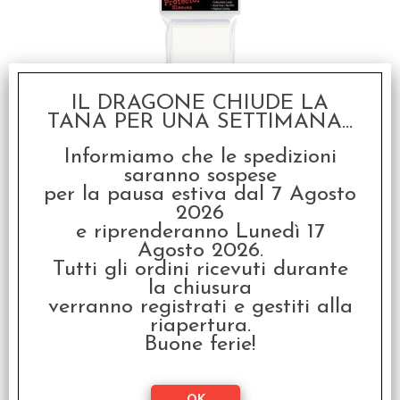
IL DRAGONE CHIUDE LA
TANA PER UNA SETTIMANA...
Deck Protector - Bustine
Protettive Standard
(50) - Bianco Polvere
Informiamo che le spedizioni
(Bianco)
saranno sospese
per la pausa estiva dal 7 Agosto
€
3,50
2026
e riprenderanno Lunedì 17
Agosto 2026.
Tutti gli ordini ricevuti durante
la chiusura
verranno registrati e gestiti alla
riapertura.
Buone ferie!
Deck Protector - Bustine