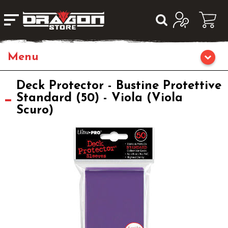
Home
Deck Protector - Bustine Protettive
Standard (50) - Viola (Viola
Scuro)
Giochi da Tavolo
Giochi di Ruolo
Librigame
Editoria
Giochi di Carte Collezionabili