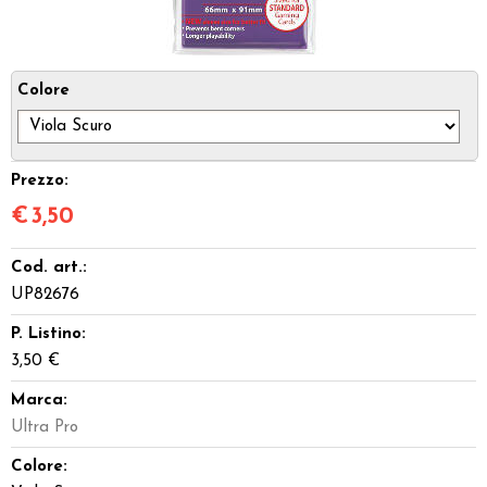
Miniature
Dadi
Colore
Giocattoli e Gadget
Prezzo:
Offerte del Dragone
€
3,50
Cod. art.:
UP82676
P. Listino:
3,50 €
Marca:
Ultra Pro
Colore: