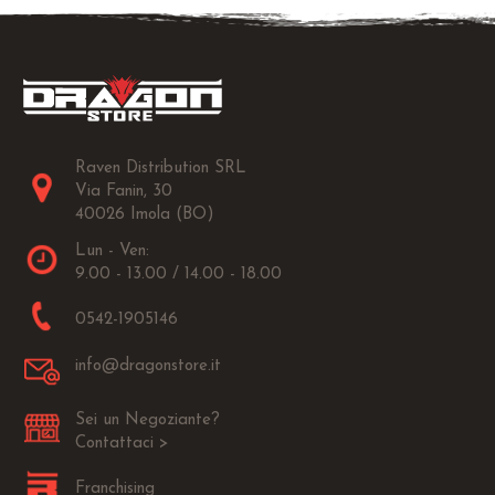
Raven Distribution SRL
Via Fanin, 30
40026 Imola (BO)
Lun - Ven:
9.00 - 13.00 / 14.00 - 18.00
0542-1905146
info@dragonstore.it
Sei un Negoziante?
Contattaci >
Franchising