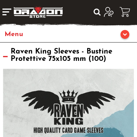
Giochi da Tavolo
Raven King Sleeves - Bustine
Protettive 75x105 mm (100)
Giochi di Ruolo
Librigame
Editoria
Giochi di Carte Collezionabili
Miniature