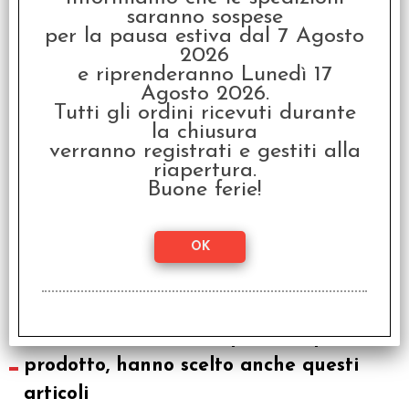
saranno sospese
€
12,00
per la pausa estiva dal 7 Agosto
2026
SCONTO 20%
e riprenderanno Lunedì 17
Agosto 2026.
Tutti gli ordini ricevuti durante
la chiusura
verranno registrati e gestiti alla
riapertura.
Buone ferie!
Taco Gatto Capra
Cacio Pizza - Peluche
€ 19,99
€
15,99
I clienti che hanno acquistato questo
prodotto, hanno scelto anche questi
articoli