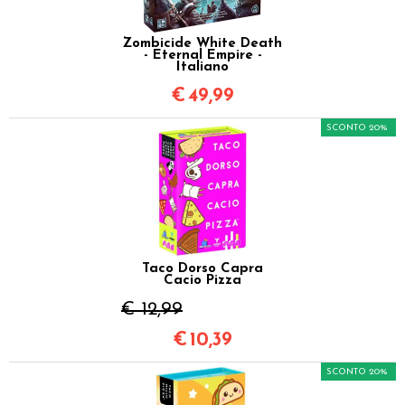
Zombicide White Death
- Eternal Empire -
Italiano
€
49,99
SCONTO 20%
Taco Dorso Capra
Cacio Pizza
€ 12,99
€
10,39
SCONTO 20%