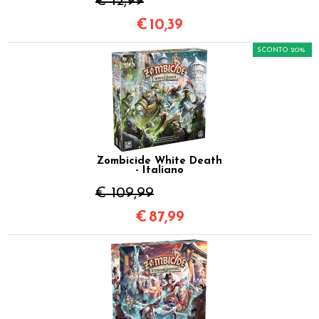
€ 12,99
€
10,39
SCONTO 20%
Zombicide White Death
- Italiano
€ 109,99
€
87,99