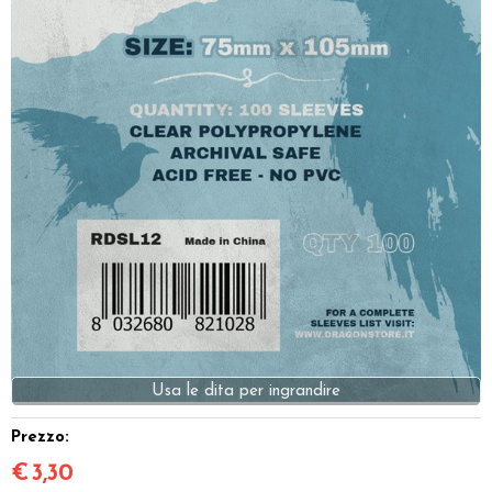
Dadi
Accessori
Giocattoli e Gadget
Offerte del Dragone
Prezzo:
€
3,30