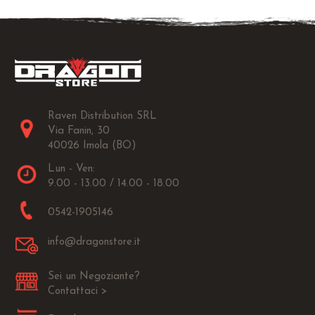
Raven Distribution SRL
Via Fanin, 30
40026 Imola (BO)
Lun - Ven:
9.00 - 13.00 / 14.00 - 18.00
0542-1905146
info@dragonstore.it
Sei un Negoziante?
Contattaci >