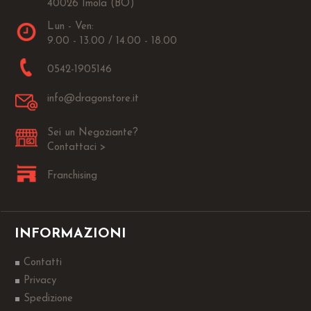
40026 Imola (BO)
Lun - Ven:
9.00 - 13.00 / 14.00 - 18.00
0542-1905146
info@dragonstore.it
Sei un Negoziante?
Contattaci >
Franchising
INFORMAZIONI
Contatti
Privacy
Spedizione