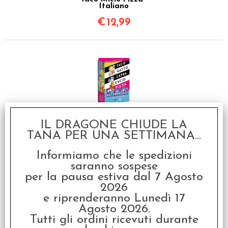
Italiano
€
12,99
IL DRAGONE CHIUDE LA
Taco Gatto Capra
Cacio Pizza -
TANA PER UNA SETTIMANA...
Waterproof
€
14,99
Informiamo che le spedizioni
saranno sospese
per la pausa estiva dal 7 Agosto
2026
e riprenderanno Lunedì 17
Agosto 2026.
Tutti gli ordini ricevuti durante