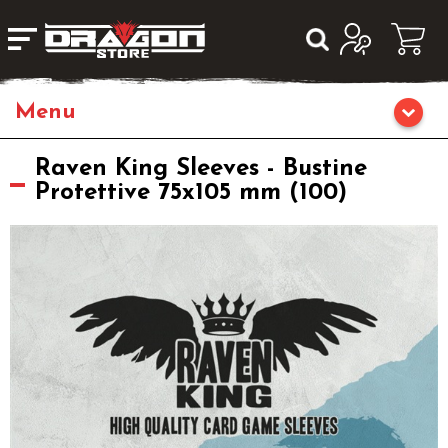
Giochi da Tavolo
Raven King Sleeves - Bustine
Protettive 75x105 mm (100)
Giochi di Ruolo
Librigame
Editoria
Giochi di Carte Collezionabili
Miniature