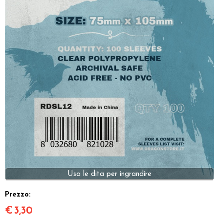
Dadi
Accessori
Giocattoli e Gadget
Offerte del Dragone
Prezzo:
€
3,30