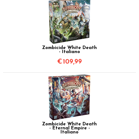
Zombicide White Death
- Italiano
€
109,99
Zombicide White Death
- Eternal Empire -
Italiano