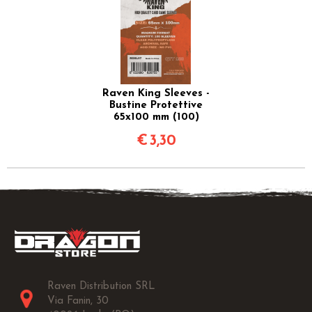
Raven King Sleeves -
Bustine Protettive
65x100 mm (100)
€
3,30
Raven Distribution SRL
Via Fanin, 30