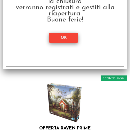
la chiusura
verranno registrati e gestiti alla
riapertura.
Taco Gatto Capra
Cacio Pizza - Peluche
Buone ferie!
€
19,99
I clienti che hanno acquistato questo
prodotto, hanno scelto anche questi
articoli
SCONTO 58.3%
OFFERTA RAVEN PRIME