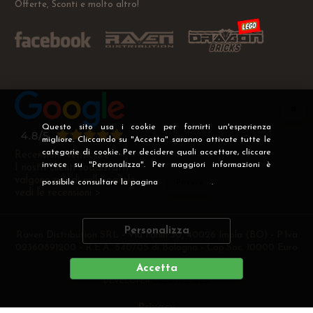
Offerte, Sconti e molto altro!
Questo sito usa i cookie per fornirti un'esperienza
migliore. Cliccando su "Accetta" saranno attivate tutte le
categorie di cookie. Per decidere quali accettare, cliccare
Recensioni Verificate
invece su "Personalizza". Per maggiori informazioni è
I nostri clienti soddisfatti
valgono più di mille parole
possibile consultare la pagina
Privacy
.
vedi le recensioni >
Personalizza
Raven Distribution SRL - Via Fanin 30, 40026 Imola (BO) - P.Iva
02360891200 - R.E.A. 540705 di Bologna - Cap.Soc. 10000 Euro
i.v
Accetta
DEVELOPER
CREATIVE WEB
Privacy