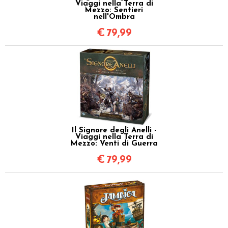
Viaggi nella Terra di
Mezzo: Sentieri
nell'Ombra
€
79,99
Il Signore degli Anelli -
Viaggi nella Terra di
Mezzo: Venti di Guerra
€
79,99