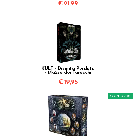
€
21,99
KULT - Divinità Perduta
- Mazzo dei Tarocchi
€
19,95
SCONTO 70%