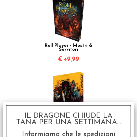
Roll Player - Mostri &
Servitori
€
49,99
IL DRAGONE CHIUDE LA
Hidden Leaders -
TANA PER UNA SETTIMANA...
Italiano
Informiamo che le spedizioni
€
24,99