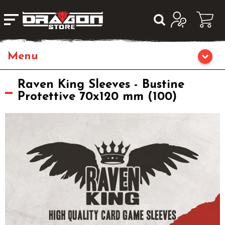
Giochi da Tavolo
Raven King Sleeves - Bustine
Protettive 70x120 mm (100)
Giochi di Ruolo
Librigame
Editoria
Giochi di Carte Collezionabili
Miniature