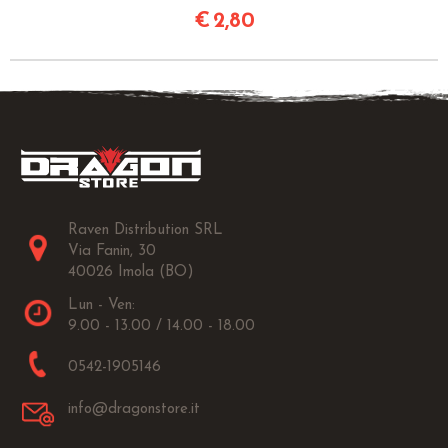
€
2,80
Raven Distribution SRL
Via Fanin, 30
40026 Imola (BO)
Lun - Ven:
9.00 - 13.00 / 14.00 - 18.00
0542-1905146
info@dragonstore.it