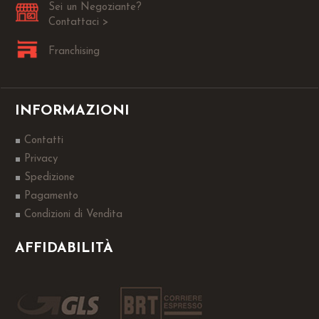
Sei un Negoziante?
Contattaci >
Franchising
INFORMAZIONI
Contatti
Privacy
Spedizione
Pagamento
Condizioni di Vendita
AFFIDABILITÀ