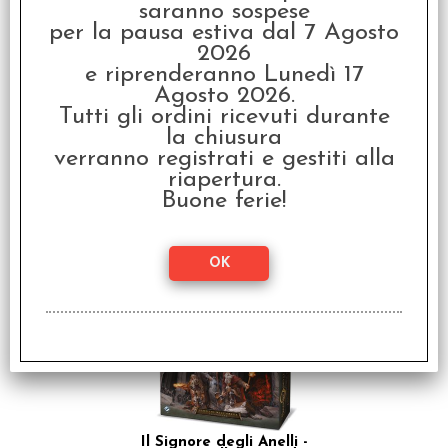
saranno sospese
per la pausa estiva dal 7 Agosto
2026
e riprenderanno Lunedì 17
Agosto 2026.
Tutti gli ordini ricevuti durante
la chiusura
verranno registrati e gestiti alla
riapertura.
Il Signore degli Anelli -
Buone ferie!
Viaggi nella Terra di
Mezzo
€
99,99
Il Signore degli Anelli -