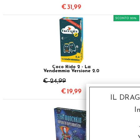
€
31,99
SCONTO 20%
Coco Rido 2 - La
Vendemmia Versione 2.0
€ 24,99
€
19,99
IL DRA
I