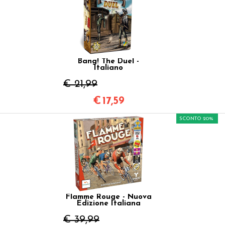
Bang! The Duel -
Italiano
€ 21,99
€
17,59
SCONTO 20%
Flamme Rouge - Nuova
Edizione Italiana
€ 39,99