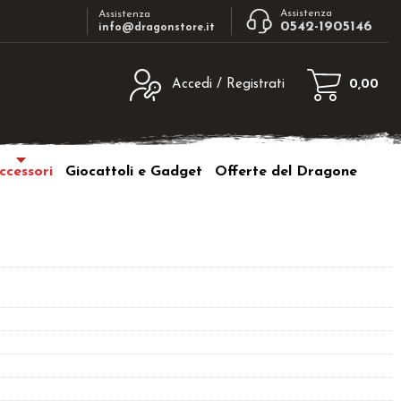
Assistenza
Assistenza
0542-1905146
info@dragonstore.it
Accedi / Registrati
0,00
egistrato
Sono un nuovo cliente
ne inserisci il nome
Se non sei ancora registrato sul nostro
ccessori
Giocattoli e Gadget
Offerte del Dragone
d e poi clicca sul
sito clicca sul pulsante "Registrati"
"Accedi"
tente:
ord:
a password?