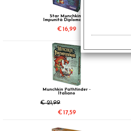
Star Munchkin -
Impunità Diplomatica
€
16,99
SCONTO 20%
Munchkin Pathfinder -
Italiano
€ 21,99
€
17,59