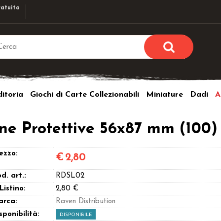
atuita
Sono già r
Per completare l'ordi
itoria
Giochi di Carte Collezionabili
Miniature
Dadi
A
utente e la passwor
pulsante 
Nome u
ine Protettive 56x87 mm (100)
Passw
ezzo:
€
2,80
d. art.:
RDSL02
 Listino:
2,80 €
arca:
Raven Distribution
Hai perso l
sponibilità:
DISPONIBILE