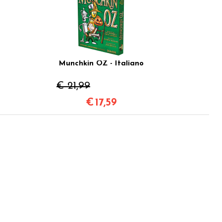
Munchkin OZ - Italiano
€ 21,99
€
17,59