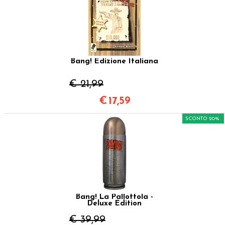
Bang! Edizione Italiana
€ 21,99
€
17,59
SCONTO 20%
Bang! La Pallottola -
Deluxe Edition
€ 39,99