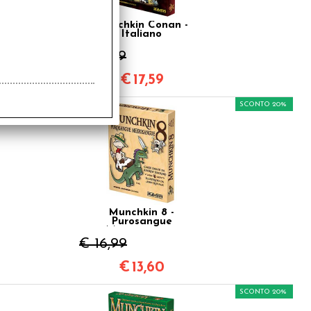
Munchkin Conan -
Italiano
€ 21,99
€
17,59
SCONTO 20%
Munchkin 8 -
Purosangue
Mezzosangue
€ 16,99
€
13,60
SCONTO 20%