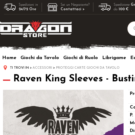
Spedizioni in
Sei un Negoziante?
Spedizione
Gr
24/72 Ore
Contattaci >
da
100 €
Home
Giochi da Tavolo
Giochi di Ruolo
Librigame
Ed
TI TROVI IN
ACCESSORI
PROTEGGI CARTE GIOCHI DA TAVOLO
Raven King Sleeves - Bust
Pr
Co
P.
M
Di