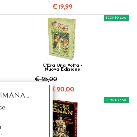
€
19,99
SCONTO 20%
C'Era Una Volta -
Nuova Edizione
€ 25,00
€
20,00
MANA...
SCONTO 20%
se
a
.