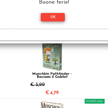
Buone ferie!
Munchkin Leggende
€ 21,99
€
17,59
SCONTO 20%
Munchkin Pathfinder -
Baciami il Goblin!
€ 5,99
€
4,79
SCONTO 20%