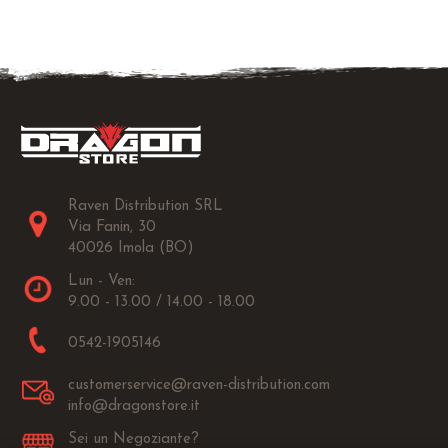
Raven Distribution SRL
Via Fanin, 30
40026 Imola (BO)
Lun - Ven:
9.00 - 13.00 / 14.00 - 18.00
0542-1905146
customerservice@raven-distribution.com
info@dragonstore.it
Sei un Negoziante?