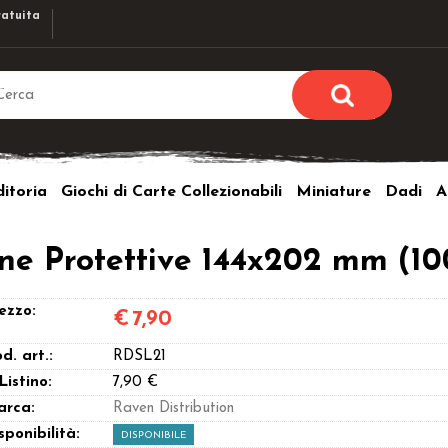
atuita
Sono già r
Per completare l'ordi
itoria
Giochi di Carte Collezionabili
Miniature
Dadi
A
utente e la passwor
pulsante 
Nome u
ine Protettive 144x202 mm (1
Passw
ezzo:
€
7,90
d. art.:
RDSL21
 Listino:
7,90 €
arca:
Raven Distribution
Hai perso l
sponibilità:
DISPONIBILE