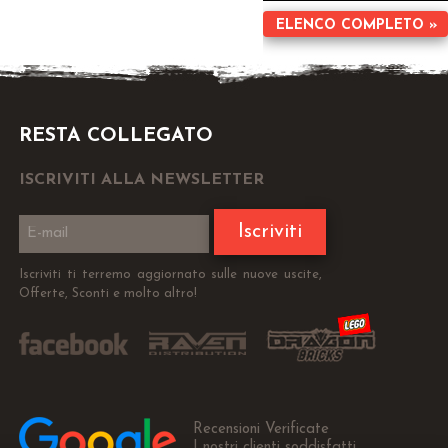
ELENCO COMPLETO »
RESTA COLLEGATO
ISCRIVITI ALLA NEWSLETTER
Iscriviti
Iscriviti ti terremo aggiornato sulle nuove uscite,
Offerte, Sconti e molto altro!
Recensioni Verificate
I nostri clienti soddisfatti