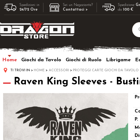
Spedizioni in
Sei un Negoziante?
Spedizione
Gr
24/72 Ore
Contattaci >
da
100 €
Home
Giochi da Tavolo
Giochi di Ruolo
Librigame
Ed
TI TROVI IN
HOME
ACCESSORI
PROTEGGI CARTE GIOCHI DA TAVOLO
Raven King Sleeves - Bust
Pr
Co
P.
M
Di