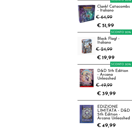
SCONTO 20%
Clank! Catacombs
- Italiano
€ 64,99
€
51,99
SCONTO 20%
Black Flag! -
Italiano
€ 24,99
€
19,99
SCONTO 20%
D&D 5th Edition
- Arcana
Unleashed
€ 49,99
€
39,99
EDIZIONE
LIMITATA - D&D
5th Edition -
Arcana Unleashed
€
49,99