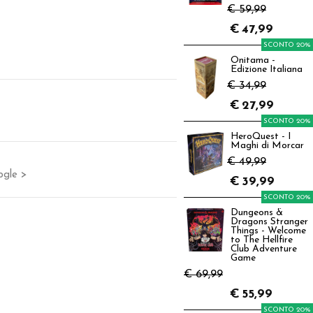
€ 59,99
€
47,99
SCONTO 20%
Onitama -
Edizione Italiana
€ 34,99
€
27,99
SCONTO 20%
HeroQuest - I
Maghi di Morcar
€ 49,99
ogle >
€
39,99
SCONTO 20%
Dungeons &
Dragons Stranger
Things - Welcome
to The Hellfire
Club Adventure
Game
€ 69,99
€
55,99
SCONTO 20%