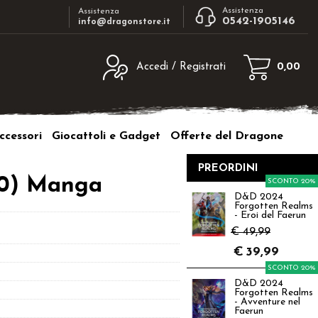
Assistenza
Assistenza
0542-1905146
info@dragonstore.it
Accedi / Registrati
0,00
egistrato
Sono un nuovo cliente
ne inserisci il nome
Se non sei ancora registrato sul nostro
ccessori
Giocattoli e Gadget
Offerte del Dragone
d e poi clicca sul
sito clicca sul pulsante "Registrati"
"Accedi"
PREORDINI
tente:
00) Manga
SCONTO 20%
D&D 2024
Forgotten Realms
ord:
- Eroi del Faerun
€ 49,99
€
39,99
SCONTO 20%
D&D 2024
a password?
Forgotten Realms
- Avventure nel
Faerun