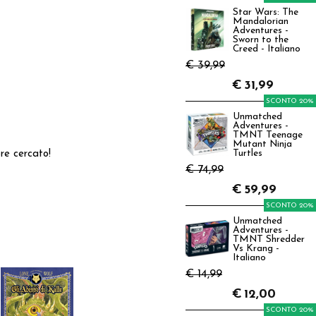
Star Wars: The
Mandalorian
Adventures -
Sworn to the
Creed - Italiano
€ 39,99
€
31,99
SCONTO 20%
Unmatched
Adventures -
TMNT Teenage
Mutant Ninja
pre cercato!
Turtles
€ 74,99
€
59,99
SCONTO 20%
Unmatched
Adventures -
TMNT Shredder
Vs Krang -
Italiano
€ 14,99
€
12,00
SCONTO 20%