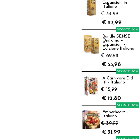
Espansioni in
Italiano
€ 34,99
€
27,99
SCONTO 20%
Bundle SENSEI
Onitama +
Espansioni -
Edizione Italiana
€ 69,98
€
55,98
SCONTO 20%
A Carnivore Did
It! - Italiano
€ 15,99
€
12,80
SCONTO 20%
Emberheart -
Italiano
€ 39,99
€
31,99