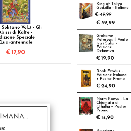
King of Tokyo
Godzilla - Italiano
€ 49,99
€
39,99
Solitario Vol.3 - Gli
Abissi di Kalte -
Grahame -
dizione Speciale
Petersen: Il Vento
Quarantennale
tra i Salici -
Edizione
Definitiva
€
17,90
€
19,90
Rook Exodus -
Edizione Italiana
+ Poster Promo
€
24,90
Norm Konyu - La
Chiamata di
Cthulhu + Poster
Promo
MANA...
€
14,90
se
Requiem -