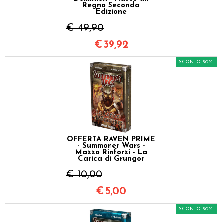
Regno Seconda
Edizione
€ 49,90
€
39,92
SCONTO 50%
OFFERTA RAVEN PRIME
- Summoner Wars -
Mazzo Rinforzi - La
Carica di Grungor
€ 10,00
€
5,00
SCONTO 50%