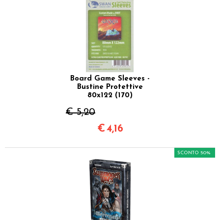
Board Game Sleeves -
Bustine Protettive
80x122 (170)
€ 5,20
€
4,16
SCONTO 50%