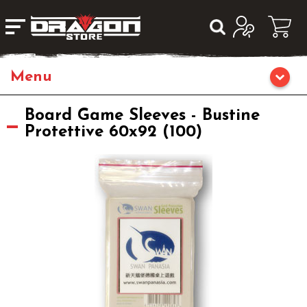
Giochi da Tavolo
Board Game Sleeves - Bustine
Protettive 60x92 (100)
Giochi di Ruolo
Librigame
Editoria
Giochi di Carte Collezionabili
Miniature