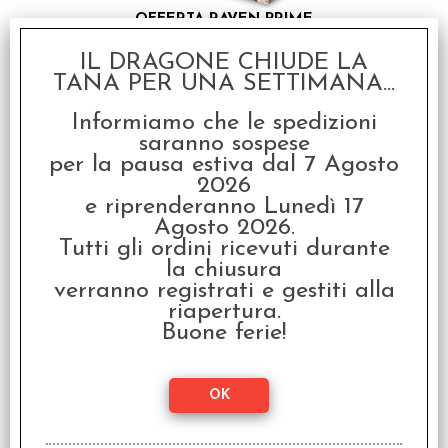
OFFERTA RAVEN PRIME
- Summoner Wars - Nani
della Gilda vs Goblin
delle Grotte
IL DRAGONE CHIUDE LA
TANA PER UNA SETTIMANA...
€ 25,00
Informiamo che le spedizioni
€
10,00
saranno sospese
per la pausa estiva dal 7 Agosto
SCONTO 60%
2026
e riprenderanno Lunedì 17
Agosto 2026.
Tutti gli ordini ricevuti durante
la chiusura
verranno registrati e gestiti alla
riapertura.
OFFERTA RAVEN PRIME
- Summoner Wars - Elfi
Buone ferie!
della Fenice vs Orchi
della Tundra
€ 25,00
€
10,00