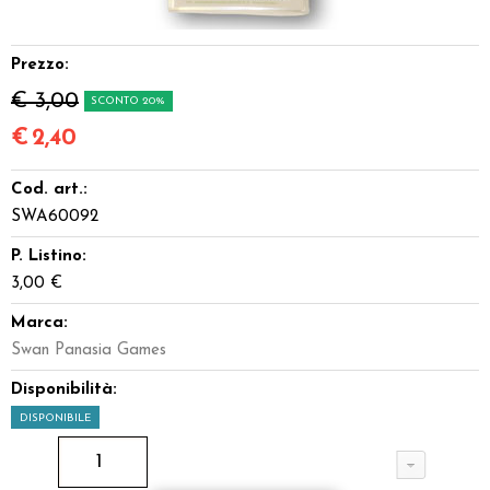
Dadi
Prezzo:
Accessori
€ 3,00
SCONTO 20%
Giocattoli e Gadget
€
2,40
Cod. art.:
Offerte del Dragone
SWA60092
P. Listino:
3,00 €
Marca:
Swan Panasia Games
Disponibilità:
DISPONIBILE