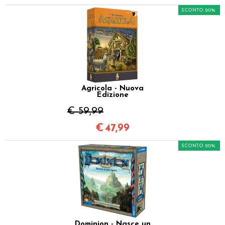
SCONTO 20%
Agricola - Nuova
Edizione
€ 59,99
€
47,99
SCONTO 20%
Dominion - Nasce un