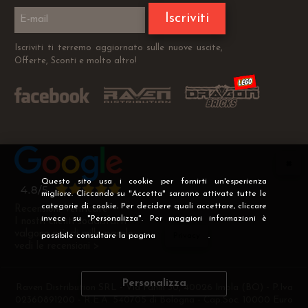
Iscriviti
Iscriviti ti terremo aggiornato sulle nuove uscite,
Offerte, Sconti e molto altro!
Questo sito usa i cookie per fornirti un'esperienza
migliore. Cliccando su "Accetta" saranno attivate tutte le
categorie di cookie. Per decidere quali accettare, cliccare
Recensioni Verificate
invece su "Personalizza". Per maggiori informazioni è
I nostri clienti soddisfatti
valgono più di mille parole
possibile consultare la pagina
Privacy
.
vedi le recensioni >
Personalizza
Raven Distribution SRL - Via Fanin 30, 40026 Imola (BO) - P.Iva
02360891200 - R.E.A. 540705 di Bologna - Cap.Soc. 10000 Euro