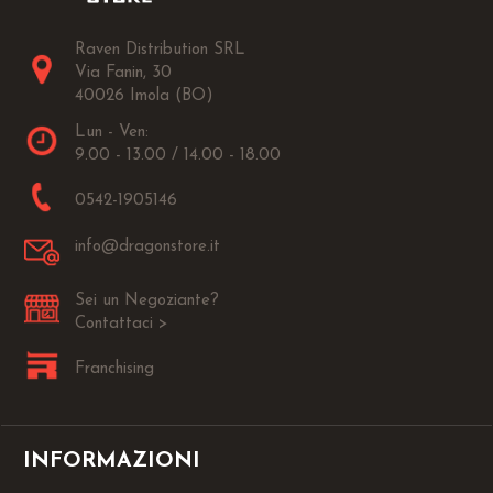
Raven Distribution SRL
Via Fanin, 30
40026 Imola (BO)
Lun - Ven:
9.00 - 13.00 / 14.00 - 18.00
0542-1905146
info@dragonstore.it
Sei un Negoziante?
Contattaci >
Franchising
INFORMAZIONI