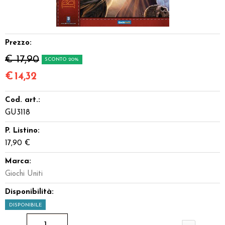
Dadi
Accessori
Prezzo:
€ 17,90
SCONTO 20%
Giocattoli e Gadget
€
14,32
Offerte del Dragone
Cod. art.:
GU3118
P. Listino:
17,90 €
Marca:
Giochi Uniti
Disponibilità:
DISPONIBILE