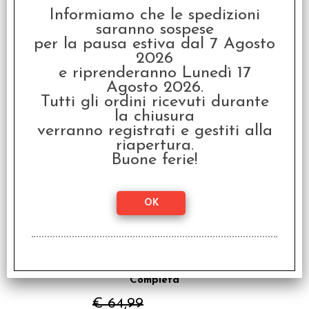
Informiamo che le spedizioni
saranno sospese
per la pausa estiva dal 7 Agosto
Pathfinder 2a Edizione
2026
- Problemi a Otari
e riprenderanno Lunedì 17
€ 26,00
Agosto 2026.
Tutti gli ordini ricevuti durante
€
20,80
la chiusura
verranno registrati e gestiti alla
SCONTO 20%
riapertura.
Buone ferie!
Pathfinder 2a Edizione
- Destino Rubato - Saga
Completa
€ 64,99