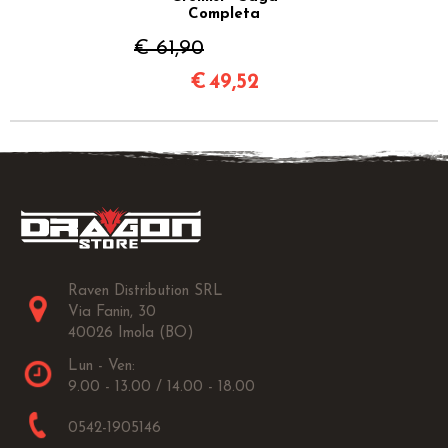
Completa
€ 61,90
€
49,52
Raven Distribution SRL
Via Fanin, 30
40026 Imola (BO)
Lun - Ven:
9.00 - 13.00 / 14.00 - 18.00
0542-1905146