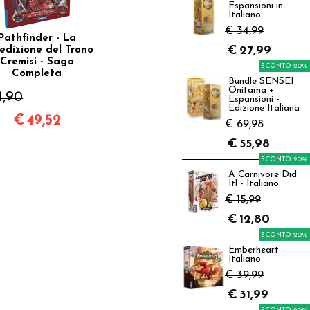
Espansioni in
Italiano
€ 34,99
Pathfinder - La
€
27,99
edizione del Trono
Cremisi - Saga
SCONTO 20%
Completa
Bundle SENSEI
Onitama +
1,90
Espansioni -
Edizione Italiana
€
49,52
€ 69,98
€
55,98
SCONTO 20%
A Carnivore Did
It! - Italiano
€ 15,99
€
12,80
SCONTO 20%
Emberheart -
Italiano
€ 39,99
€
31,99