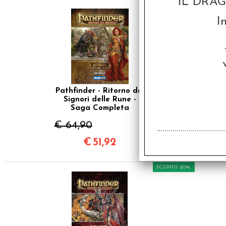
IL DRA
SCONTO 20%
I
Pathfinder - Ritorno dei
Signori delle Rune -
Saga Completa
€ 64,90
€
51,92
SCONTO 20%