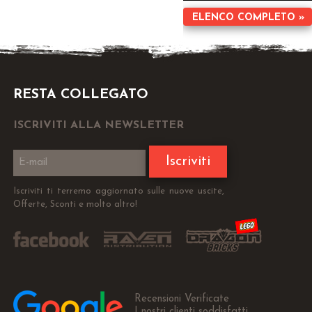
ELENCO COMPLETO »
RESTA COLLEGATO
ISCRIVITI ALLA NEWSLETTER
Iscriviti
Iscriviti ti terremo aggiornato sulle nuove uscite,
Offerte, Sconti e molto altro!
Recensioni Verificate
I nostri clienti soddisfatti