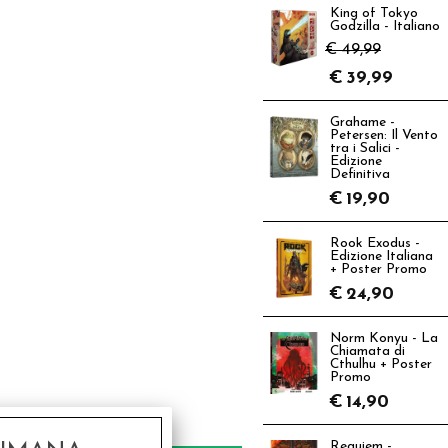
King of Tokyo
Godzilla - Italiano
€ 49,99
€
39,99
Grahame -
Petersen: Il Vento
tra i Salici -
Edizione
Definitiva
€
19,90
Rook Exodus -
Edizione Italiana
+ Poster Promo
€
24,90
Norm Konyu - La
Chiamata di
Cthulhu + Poster
Promo
€
14,90
Requiem -