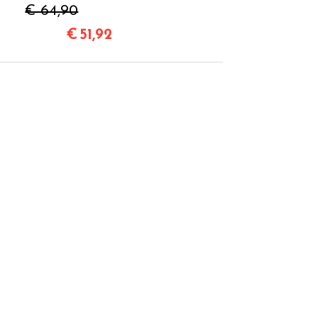
€ 64,90
€
51,92