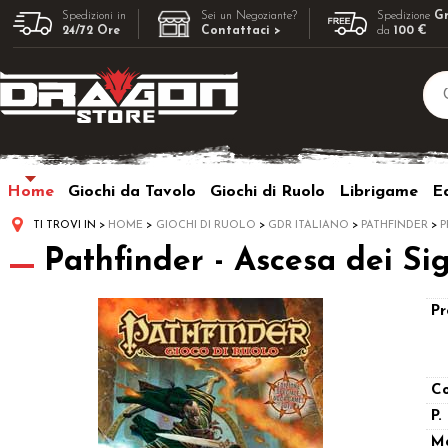
Spedizioni in
Sei un Negoziante?
Spedizione
Gr
24/72 Ore
Contattaci >
da
100 €
Home
Giochi da Tavolo
Giochi di Ruolo
Librigame
Ed
TI TROVI IN
HOME
GIOCHI DI RUOLO
GDR ITALIANO
PATHFINDER
P
Pathfinder - Ascesa dei Si
Pr
Co
P.
M