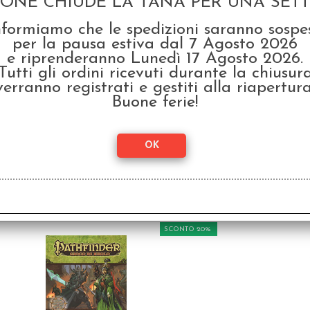
GONE CHIUDE LA TANA PER UNA SETTI
SCONTO 20%
nformiamo che le spedizioni saranno sospe
per la pausa estiva dal 7 Agosto 2026
e riprenderanno Lunedì 17 Agosto 2026.
Tutti gli ordini ricevuti durante la chiusur
verranno registrati e gestiti alla riapertura
Buone ferie!
Pathfinder - Stella
Path
Infranta Omnibus -
Saga Completa
€ 4
€ 60,00
€
48,00
SCONTO 20%