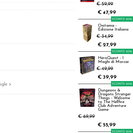
€ 59,99
€
47,99
SCONTO 20%
Onitama -
Edizione Italiana
€ 34,99
€
27,99
SCONTO 20%
HeroQuest - I
Maghi di Morcar
€ 49,99
€
39,99
ogle >
SCONTO 20%
Dungeons &
Dragons Stranger
Things - Welcome
to The Hellfire
Club Adventure
Game
€ 69,99
€
55,99
SCONTO 20%