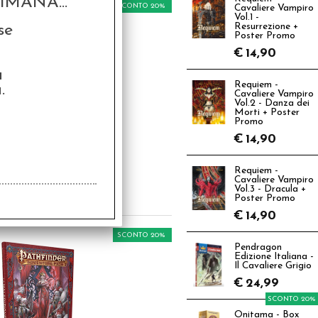
MANA...
SCONTO 20%
Cavaliere Vampiro
Vol.1 -
se
Resurrezione +
Poster Promo
€
14,90
a
Requiem -
.
Cavaliere Vampiro
Vol.2 - Danza dei
Morti + Poster
Promo
finder - Atlante del
€
14,90
Mare Interno
9,90
Requiem -
Cavaliere Vampiro
€
39,92
Vol.3 - Dracula +
Poster Promo
€
14,90
SCONTO 20%
Pendragon
Edizione Italiana -
Il Cavaliere Grigio
€
24,99
SCONTO 20%
Onitama - Box