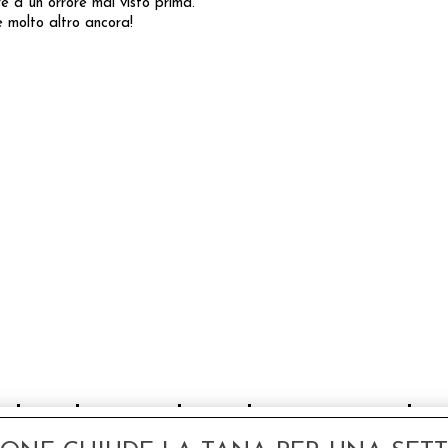
re a un orrore mai visto prima.
e molto altro ancora!
odotto, hanno scelto anche questi articoli