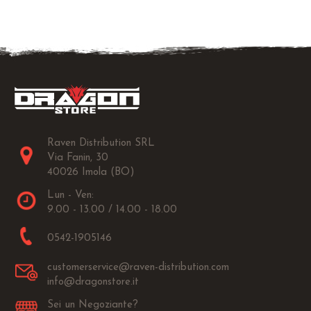
Raven Distribution SRL
Via Fanin, 30
40026 Imola (BO)
Lun - Ven:
9.00 - 13.00 / 14.00 - 18.00
0542-1905146
customerservice@raven-distribution.com
info@dragonstore.it
Sei un Negoziante?