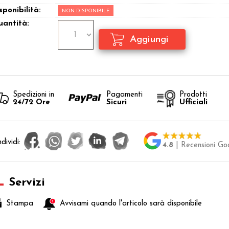
sponibilità:
NON DISPONIBILE
antità:
Spedizioni in
Pagamenti
Prodotti
24/72 Ore
Sicuri
Ufficiali
dividi:
4.8
| Recensioni Go
Servizi
Stampa
Avvisami quando l'articolo sarà disponibile