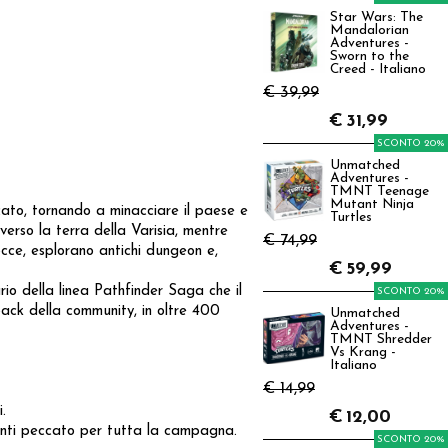
Star Wars: The
Mandalorian
Adventures -
Sworn to the
Creed - Italiano
€ 39,99
€
31,99
SCONTO 20%
Unmatched
Adventures -
TMNT Teenage
Mutant Ninja
cato, tornando a minacciare il paese e
Turtles
verso la terra della Varisia, mentre
€ 74,99
occe, esplorano antichi dungeon e,
€
59,99
io della linea Pathfinder Saga che il
SCONTO 20%
back della community, in oltre 400
Unmatched
Adventures -
TMNT Shredder
Vs Krang -
Italiano
€ 14,99
.
€
12,00
 punti peccato per tutta la campagna.
SCONTO 20%