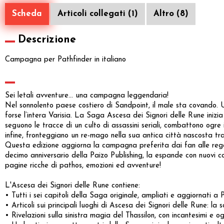
Scheda
Articoli collegati (1)
Altro (8)
Descrizione
Campagna per Pathfinder in italiano
Sei letali avventure... una campagna leggendaria!
Nel sonnolento paese costiero di Sandpoint, il male sta covando. U
forse l’intera Varisia. La Saga Ascesa dei Signori delle Rune inizia
seguono le tracce di un culto di assassini seriali, combattono ogre 
infine, fronteggiano un re-mago nella sua antica città nascosta tra
Questa edizione aggiorna la campagna preferita dai fan alle regole
decimo anniversario della Paizo Publishing, la espande con nuovi co
pagine ricche di pathos, emozioni ed avventure!
L'Ascesa dei Signori delle Rune contiene:
• Tutti i sei capitoli della Saga originale, ampliati e aggiornati a
• Articoli sui principali luoghi di Ascesa dei Signori delle Rune: la 
• Rivelazioni sulla sinistra magia del Thassilon, con incantesimi 