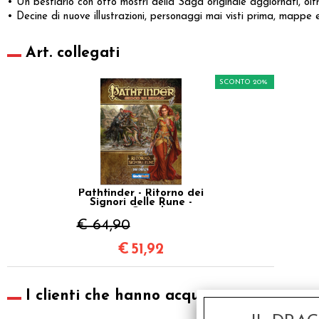
• Un bestiario con otto mostri della Saga originale aggiornati, olt
• Decine di nuove illustrazioni, personaggi mai visti prima, mappe 
Art. collegati
SCONTO 20%
Pathfinder - Ritorno dei
Signori delle Rune -
Saga Completa
€ 64,90
€
51,92
I clienti che hanno acquistato questo pr