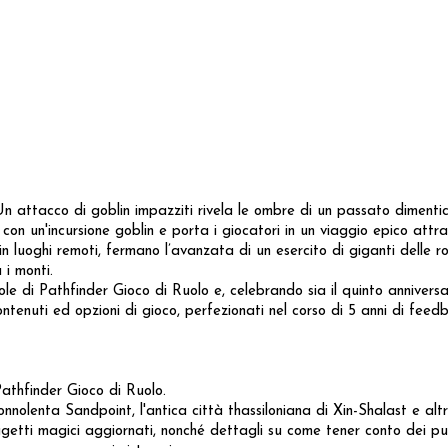
n attacco di goblin impazziti rivela le ombre di un passato dimenti
 con un'incursione goblin e porta i giocatori in un viaggio epico attra
in luoghi remoti, fermano l’avanzata di un esercito di giganti delle r
 i monti.
 di Pathfinder Gioco di Ruolo e, celebrando sia il quinto anniversar
ntenuti ed opzioni di gioco, perfezionati nel corso di 5 anni di feed
 Pathfinder Gioco di Ruolo.
sonnolenta Sandpoint, l'antica città thassiloniana di Xin-Shalast e altri
e oggetti magici aggiornati, nonché dettagli su come tener conto dei