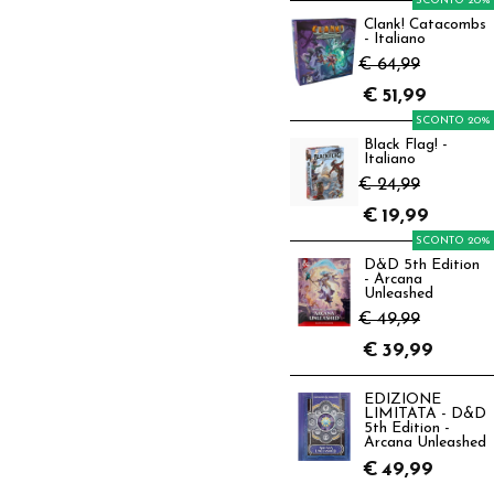
SCONTO 20%
Clank! Catacombs
- Italiano
€ 64,99
€
51,99
SCONTO 20%
Black Flag! -
Italiano
€ 24,99
€
19,99
SCONTO 20%
D&D 5th Edition
- Arcana
Unleashed
€ 49,99
€
39,99
EDIZIONE
LIMITATA - D&D
5th Edition -
Arcana Unleashed
€
49,99