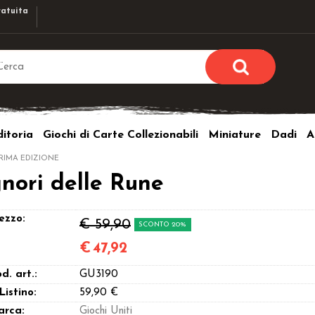
atuita
Sono già r
Per completare l'ordi
itoria
Giochi di Carte Collezionabili
Miniature
Dadi
A
utente e la passwor
pulsante 
RIMA EDIZIONE
Nome u
gnori delle Rune
Passw
ezzo:
€ 59,90
SCONTO 20%
€
47,92
d. art.:
GU3190
Hai perso l
 Listino:
59,90 €
arca:
Giochi Uniti