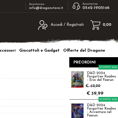
Assistenza
Assistenza
0542-1905146
info@dragonstore.it
Accedi / Registrati
0,00
egistrato
Sono un nuovo cliente
ne inserisci il nome
Se non sei ancora registrato sul nostro
ccessori
Giocattoli e Gadget
Offerte del Dragone
d e poi clicca sul
sito clicca sul pulsante "Registrati"
"Accedi"
PREORDINI
tente:
SCONTO 20%
D&D 2024
Forgotten Realms
ord:
- Eroi del Faerun
€ 49,99
€
39,99
SCONTO 20%
D&D 2024
a password?
Forgotten Realms
- Avventure nel
Faerun