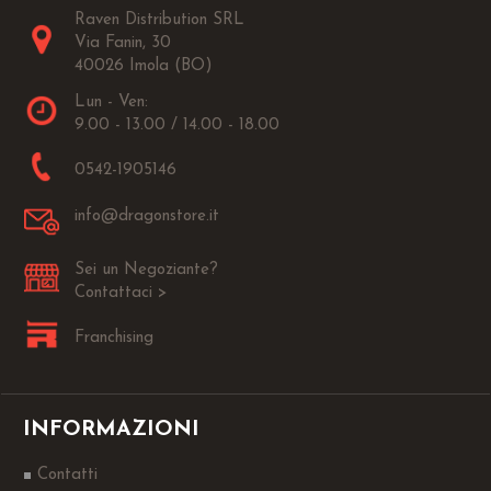
Raven Distribution SRL
Via Fanin, 30
40026 Imola (BO)
Lun - Ven:
9.00 - 13.00 / 14.00 - 18.00
0542-1905146
info@dragonstore.it
Sei un Negoziante?
Contattaci >
Franchising
INFORMAZIONI
Contatti