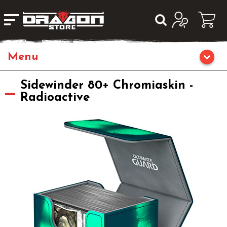
Home
Sidewinder 80+ Chromiaskin -
Radioactive
Giochi da Tavolo
Giochi di Ruolo
Librigame
Fumetti & Romanzi
Giochi di Carte Collezionabili