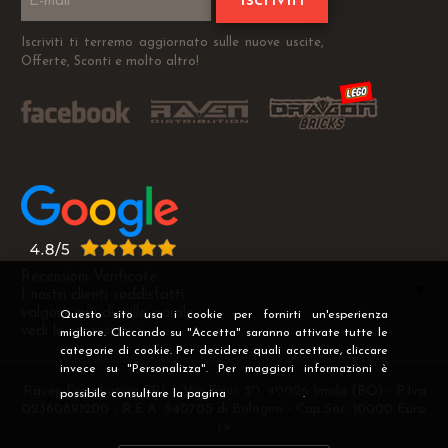
Iscriviti
Iscriviti ti terremo aggiornato sulle nuove uscite,
Offerte, Sconti e molto altro!
Recensioni Verificate
I nostri clienti soddisfatti
valgono più di mille parole
Questo sito usa i cookie per fornirti un'esperienza
vedi le recensioni >
migliore. Cliccando su "Accetta" saranno attivate tutte le
categorie di cookie. Per decidere quali accettare, cliccare
invece su "Personalizza". Per maggiori informazioni è
Raven Distribution SRL - Via Fanin 30, 40026 Imola (BO) - P.Iva
possibile consultare la pagina
Privacy
.
02360891200 - R.E.A. 540705 di Bologna - Cap.Soc. 10000 Euro
i.v