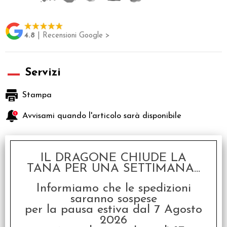
4.8
| Recensioni Google >
Servizi
Stampa
Avvisami quando l'articolo sarà disponibile
Descrizione
IL DRAGONE CHIUDE LA
Portamazzo rigido in similpelle con apertura laterale
TANA PER UNA SETTIMANA...
Informiamo che le spedizioni
saranno sospese
L'innovativo Porta Deck SideWinder ™ fornisce un facile accesso
per la pausa estiva dal 7 Agosto
da entrambi i lati per il tuo mazzo di carte. Ideale per la
2026
protezione e l'archiviazione sicura delle carte con doppia bustina