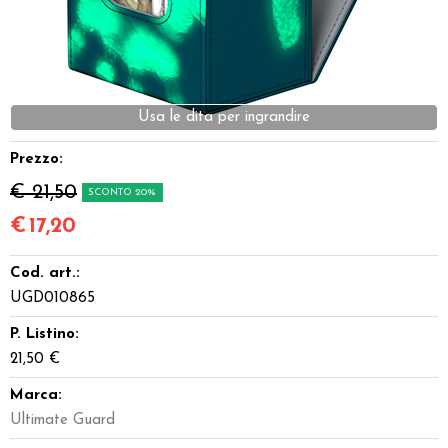
Miniature
Dadi
Usa le dita per ingrandire
Giocattoli e Gadget
Prezzo:
Offerte del Dragone
€ 21,50
SCONTO 20%
€
17,20
Cod. art.:
UGD010865
P. Listino:
21,50 €
Marca:
Ultimate Guard