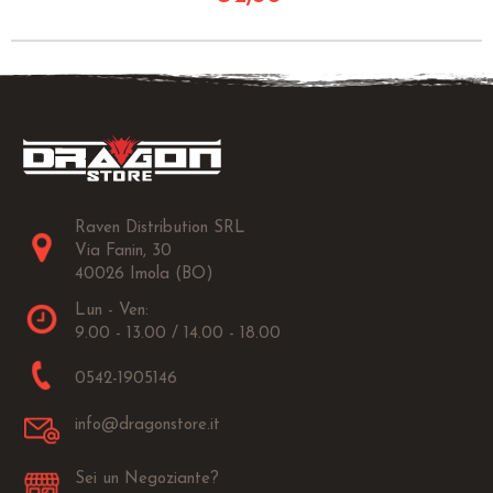
Raven Distribution SRL
Via Fanin, 30
40026 Imola (BO)
Lun - Ven:
9.00 - 13.00 / 14.00 - 18.00
0542-1905146
info@dragonstore.it
Sei un Negoziante?