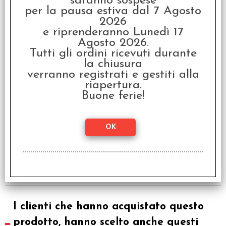
saranno sospese
per la pausa estiva dal 7 Agosto
Deck Case 100+ - Viola
2026
€ 3,00
e riprenderanno Lunedì 17
Agosto 2026.
€
2,40
Tutti gli ordini ricevuti durante
la chiusura
SCONTO 20%
verranno registrati e gestiti alla
riapertura.
Buone ferie!
Deck Case 100+ - Rosa
€ 3,00
€
2,40
I clienti che hanno acquistato questo
prodotto, hanno scelto anche questi