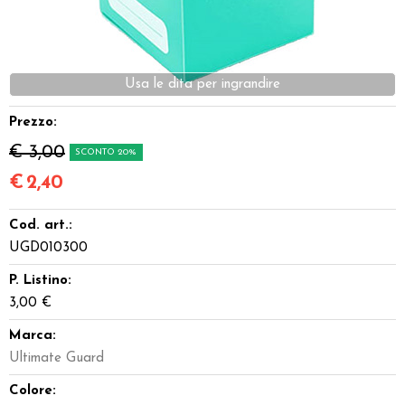
Miniature
Dadi
Giocattoli e Gadget
Prezzo:
€ 3,00
SCONTO 20%
Offerte del Dragone
€
2,40
Cod. art.:
UGD010300
P. Listino:
3,00 €
Marca:
Ultimate Guard
Colore: