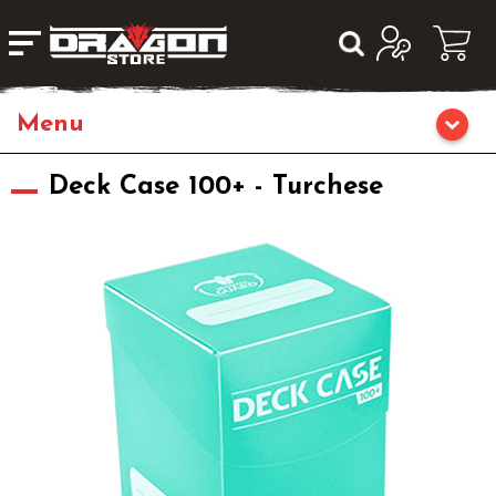
Home
Deck Case 100+ - Turchese
Giochi da Tavolo
Giochi di Ruolo
Librigame
Fumetti & Romanzi
Giochi di Carte Collezionabili