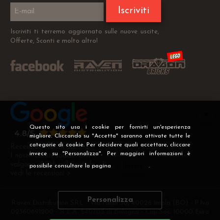
Iscriviti
Iscriviti ti terremo aggiornato sulle nuove uscite,
Offerte, Sconti e molto altro!
Questo sito usa i cookie per fornirti un'esperienza
migliore. Cliccando su "Accetta" saranno attivate tutte le
categorie di cookie. Per decidere quali accettare, cliccare
Recensioni Verificate
invece su "Personalizza". Per maggiori informazioni è
I nostri clienti soddisfatti
valgono più di mille parole
possibile consultare la pagina
Privacy
.
vedi le recensioni >
Personalizza
Raven Distribution SRL - Via Fanin 30, 40026 Imola (BO) - P.Iva
02360891200 - R.E.A. 540705 di Bologna - Cap.Soc. 10000 Euro