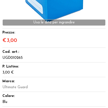
Dadi
Accessori
Usa le dita per ingrandire
Giocattoli e Gadget
Prezzo:
€
3,00
Offerte del Dragone
Cod. art.:
UGD010265
P. Listino:
3,00 €
Marca:
Ultimate Guard
Colore:
Blu