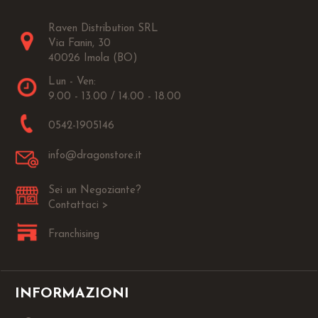
Raven Distribution SRL
Via Fanin, 30
40026 Imola (BO)
Lun - Ven:
9.00 - 13.00 / 14.00 - 18.00
0542-1905146
info@dragonstore.it
Sei un Negoziante?
Contattaci >
Franchising
INFORMAZIONI