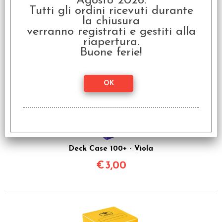
Agosto 2026.
Tutti gli ordini ricevuti durante
Deck Case 100+ - Verde
la chiusura
€
3,00
verranno registrati e gestiti alla
riapertura.
Buone ferie!
Deck Case 100+ - Viola
€
3,00