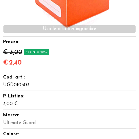
Miniature
Dadi
Giocattoli e Gadget
Prezzo:
€ 3,00
SCONTO 20%
Offerte del Dragone
€
2,40
Cod. art.:
UGD010303
P. Listino:
3,00 €
Marca:
Ultimate Guard
Colore: