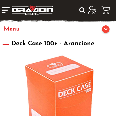
Home
Deck Case 100+ - Arancione
Giochi da Tavolo
Giochi di Ruolo
Librigame
Fumetti & Romanzi
Giochi di Carte Collezionabili