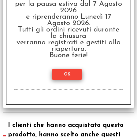
per la pausa estiva dal 7 Agosto
Deck Case 100+ - Viola
2026
€ 3,00
e riprenderanno Lunedì 17
Agosto 2026.
€
2,40
Tutti gli ordini ricevuti durante
la chiusura
SCONTO 20%
verranno registrati e gestiti alla
riapertura.
Buone ferie!
Deck Case 100+ - Rosa
€ 3,00
€
2,40
I clienti che hanno acquistato questo
prodotto, hanno scelto anche questi