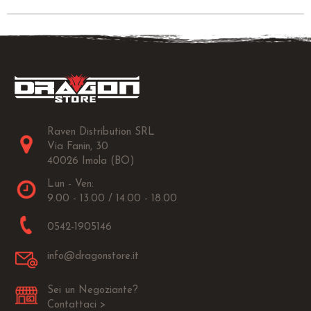
Raven Distribution SRL
Via Fanin, 30
40026 Imola (BO)
Lun - Ven:
9.00 - 13.00 / 14.00 - 18.00
0542-1905146
info@dragonstore.it
Sei un Negoziante?
Contattaci >