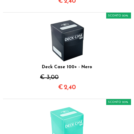
€
2,40
SCONTO 20%
Deck Case 100+ - Nero
€ 3,00
€
2,40
SCONTO 20%