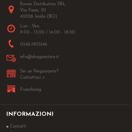
Raven Distribution SRL
Via Fanin, 30
40026 Imola (BO)
Lun - Ven:
9.00 - 13.00 / 14.00 - 18.00
0542-1905146
info@dragonstore.it
Sei un Negoziante?
Contattaci >
Franchising
INFORMAZIONI
Contatti