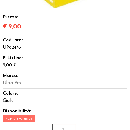
Miniature
Prezzo:
Dadi
€
2,00
Giocattoli e Gadget
Cod. art.:
UP82476
Offerte del Dragone
P. Listino:
2,00 €
Marca:
Ultra Pro
Colore:
Giallo
Disponibilità:
NON DISPONIBILE