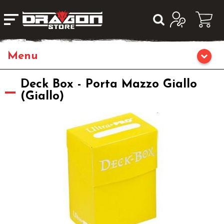
Home
Deck Box - Porta Mazzo Giallo
(Giallo)
Giochi da Tavolo
Giochi di Ruolo
Librigame
Editoria
Giochi di Carte Collezionabili