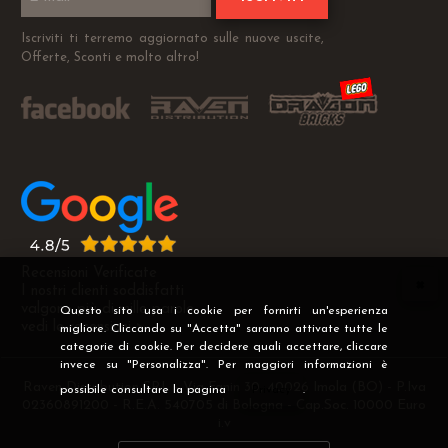
Iscriviti ti terremo aggiornato sulle nuove uscite,
Offerte, Sconti e molto altro!
Recensioni Verificate
I nostri clienti soddisfatti
valgono più di mille parole
Questo sito usa i cookie per fornirti un'esperienza
vedi le recensioni >
migliore. Cliccando su "Accetta" saranno attivate tutte le
categorie di cookie. Per decidere quali accettare, cliccare
invece su "Personalizza". Per maggiori informazioni è
Raven Distribution SRL - Via Fanin 30, 40026 Imola (BO) - P.Iva
possibile consultare la pagina
Privacy
.
02360891200 - R.E.A. 540705 di Bologna - Cap.Soc. 10000 Euro
i.v