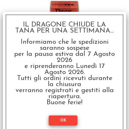
IL DRAGONE CHIUDE LA
TANA PER UNA SETTIMANA...
Informiamo che le spedizioni
Deck Box - Porta Mazzo
saranno sospese
Rosso (Rosso)
per la pausa estiva dal 7 Agosto
2026
€
2,00
e riprenderanno Lunedì 17
Agosto 2026.
Tutti gli ordini ricevuti durante
la chiusura
verranno registrati e gestiti alla
riapertura.
Buone ferie!
Deck Box - Porta Mazzo