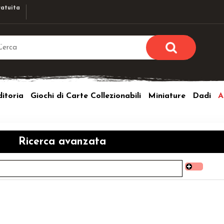
atuita
Sono già r
Per completare l'ordi
itoria
Giochi di Carte Collezionabili
Miniature
Dadi
A
utente e la passwor
pulsante 
Nome u
Ricerca avanzata
Passw
Hai perso l