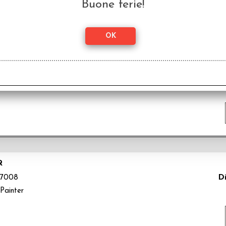
Buone ferie!
DRYBRUSH
Di
7009
Painter
R
Di
7008
Painter