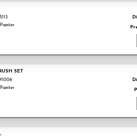
Di
5113
Painter
Pr
RUSH SET
Di
M1006
Painter
P
L