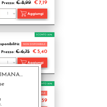
€
7,19
€ 8,99
Prezzo:
SCONTO 20%
sponibilità:
NON DISPONIBILE
€
5,40
€ 6,75
Prezzo:
MANA...
se
SCONTO 20%
sponibilità:
NON DISPONIBILE
a
€
5,59
€ 6,99
Prezzo:
.