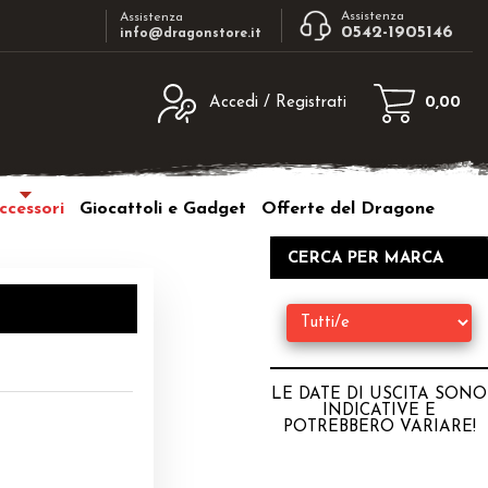
Assistenza
Assistenza
0542-1905146
info@dragonstore.it
Accedi / Registrati
0,00
egistrato
Sono un nuovo cliente
ne inserisci il nome
Se non sei ancora registrato sul nostro
ccessori
Giocattoli e Gadget
Offerte del Dragone
d e poi clicca sul
sito clicca sul pulsante "Registrati"
"Accedi"
CERCA PER MARCA
tente:
ord:
LE DATE DI USCITA SONO
INDICATIVE E
POTREBBERO VARIARE
!
a password?