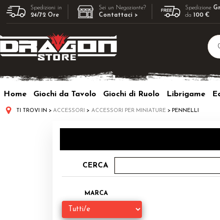
Spedizioni in
Sei un Negoziante?
Spedizione
Gr
24/72 Ore
Contattaci >
da
100 €
Home
Giochi da Tavolo
Giochi di Ruolo
Librigame
Ed
TI TROVI IN
ACCESSORI
ACCESSORI PER MINIATURE
PENNELLI
CERCA
MARCA