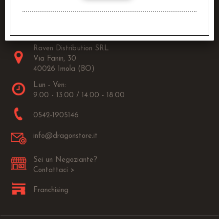
Raven Distribution SRL
Via Fanin, 30
40026 Imola (BO)
Lun - Ven:
9.00 - 13.00 / 14.00 - 18.00
0542-1905146
info@dragonstore.it
Sei un Negoziante?
Contattaci >
Franchising