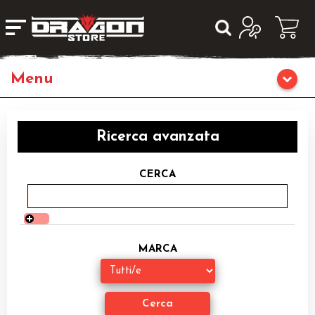
Home
Ricerca avanzata
Giochi da Tavolo
CERCA
Giochi di Ruolo
Librigame
MARCA
Editoria
Giochi di Carte Collezionabili