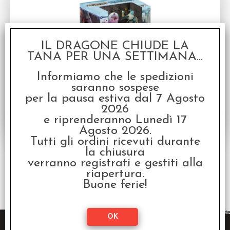
IL DRAGONE CHIUDE LA
TANA PER UNA SETTIMANA...
Pathfinder Battles - Reign of Winter Monsters
Informiamo che le spedizioni
Encounter Pack
saranno sospese
IN PREORDINE (uscita prevista Aprile 2014) -
per la pausa estiva dal 7 Agosto
Pathfinder - Premium figures
2026
Disponibilità:
NON DISPONIBILE
e riprenderanno Lunedì 17
Agosto 2026.
Tutti gli ordini ricevuti durante
la chiusura
verranno registrati e gestiti alla
riapertura.
3 risultati trovati (50 per pagina - 1 in totale)
Buone ferie!