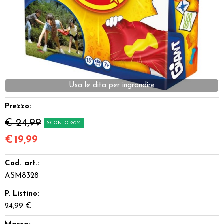
Dadi
Accessori
Giocattoli e Gadget
Usa le dita per ingrandire
Offerte del Dragone
Prezzo:
€ 24,99
SCONTO 20%
€
19,99
Cod. art.:
ASM8328
P. Listino:
24,99 €