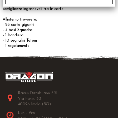
reagire velocemente, cercando di non confondersi con le
somiglianze ingannevoli tra le carte.
Allinterno troverete:
- 28 carte giganti
- 4 basi Squadra
- 1 bandiera
- 10 segnalini Totem
- 1 regolamento
Raven Distribution SRL
Via Fanin, 30
40026 Imola (BO)
Lun - Ven: