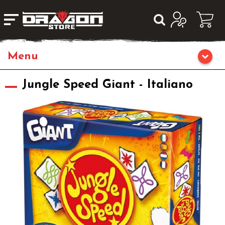
Home
Jungle Speed Giant - Italiano
Giochi di Ruolo
Librigame
Editoria
Giochi di Carte Collezionabili
Miniature