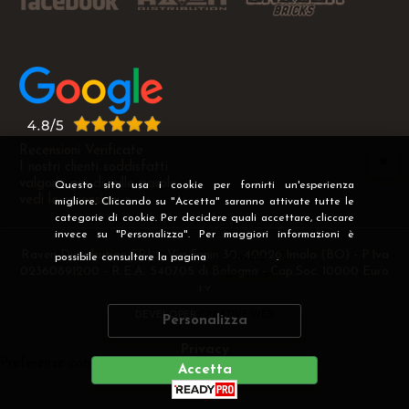
Recensioni Verificate
I nostri clienti soddisfatti
valgono più di mille parole
Questo sito usa i cookie per fornirti un'esperienza
vedi le recensioni >
migliore. Cliccando su "Accetta" saranno attivate tutte le
categorie di cookie. Per decidere quali accettare, cliccare
invece su "Personalizza". Per maggiori informazioni è
Raven Distribution SRL - Via Fanin 30, 40026 Imola (BO) - P.Iva
possibile consultare la pagina
Privacy
.
02360891200 - R.E.A. 540705 di Bologna - Cap.Soc. 10000 Euro
i.v
DEVELOPER
CREATIVE WEB
Personalizza
Privacy
Preferenze cookie
Accetta