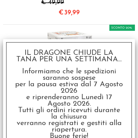
€ 49,99
€
39,99
SCONTO 20%
IL DRAGONE CHIUDE LA
TANA PER UNA SETTIMANA...
Informiamo che le spedizioni
saranno sospese
Muffin Time - Italiano
per la pausa estiva dal 7 Agosto
2026
€ 24,99
e riprenderanno Lunedì 17
€
19,99
Agosto 2026.
Tutti gli ordini ricevuti durante
la chiusura
SCONTO 20%
verranno registrati e gestiti alla
riapertura.
Buone ferie!