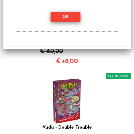
Marvel Multiverse Role-
Playing Game -
Manuale Base
€ 60,00
€
48,00
SCONTO 20%
Vudù - Double Trouble