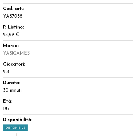
Cod. art.:
YAS7038
P. Listino:
24,99 €
Marca:
YAS!GAMES
Giocatori:
2-4
Durata:
30 minuti
Età:
18+
Disponibilità:
DISPONIBILE