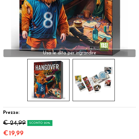
Dadi
Accessori
Giocattoli e Gadget
Usa le dita per ingrandire
Offerte del Dragone
Prezzo:
€ 24,99
SCONTO 20%
€
19,99