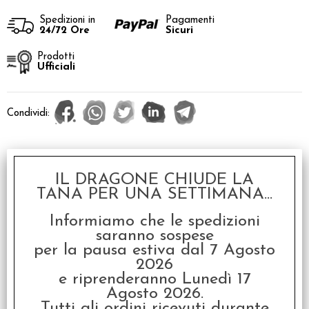
Spedizioni in
Pagamenti
24/72 Ore
Sicuri
Prodotti
Ufficiali
Condividi:
4.8
| Recensioni Google >
IL DRAGONE CHIUDE LA
TANA PER UNA SETTIMANA...
Servizi
Informiamo che le spedizioni
saranno sospese
per la pausa estiva dal 7 Agosto
Stampa
2026
e riprenderanno Lunedì 17
Descrizione
Agosto 2026.
Tutti gli ordini ricevuti durante