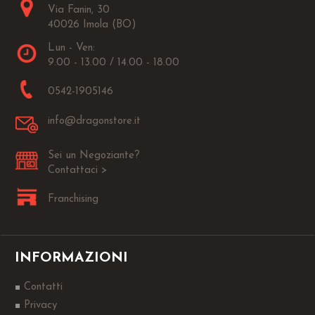
Via Fanin, 30
40026 Imola (BO)
Lun - Ven:
9.00 - 13.00 / 14.00 - 18.00
0542-1905146
info@dragonstore.it
Sei un Negoziante?
Contattaci >
Franchising
INFORMAZIONI
Contatti
Privacy