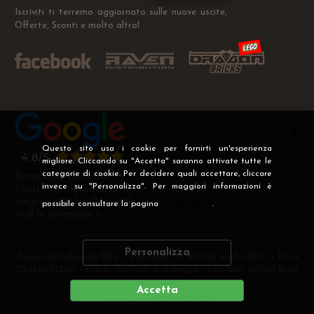
Iscriviti ti terremo aggiornato sulle nuove uscite,
Offerte, Sconti e molto altro!
Questo sito usa i cookie per fornirti un'esperienza
migliore. Cliccando su "Accetta" saranno attivate tutte le
categorie di cookie. Per decidere quali accettare, cliccare
Recensioni Verificate
invece su "Personalizza". Per maggiori informazioni è
I nostri clienti soddisfatti
valgono più di mille parole
possibile consultare la pagina
Privacy
.
vedi le recensioni >
Personalizza
Raven Distribution SRL - Via Fanin 30, 40026 Imola (BO) - P.Iva
02360891200 - R.E.A. 540705 di Bologna - Cap.Soc. 10000 Euro
i.v
Accetta
DEVELOPER
CREATIVE WEB