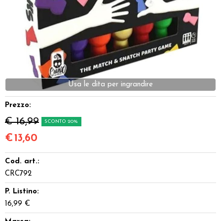
Dadi
Accessori
Giocattoli e Gadget
Usa le dita per ingrandire
Offerte del Dragone
Prezzo:
€ 16,99
SCONTO 20%
€
13,60
Cod. art.:
CRC792
P. Listino:
16,99 €