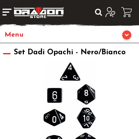
Home
Set Dadi Opachi - Nero/Bianco
Giochi da Tavolo
Giochi di Ruolo
Librigame
Editoria
Giochi di Carte Collezionabili