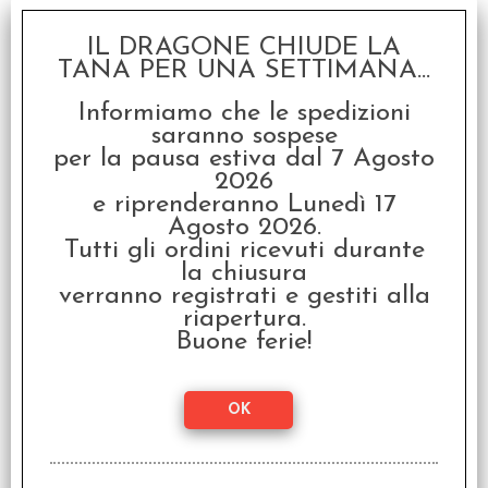
IL DRAGONE CHIUDE LA
TANA PER UNA SETTIMANA...
Set Dadi Opachi -
Blu/Bianco
Informiamo che le spedizioni
€
3,99
saranno sospese
per la pausa estiva dal 7 Agosto
2026
e riprenderanno Lunedì 17
Agosto 2026.
Tutti gli ordini ricevuti durante
la chiusura
verranno registrati e gestiti alla
riapertura.
Buone ferie!
Set Dadi Opachi -
Giallo/Nero
€
3,99