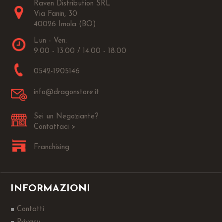
Raven Distribution SRL
Via Fanin, 30
40026 Imola (BO)
Lun - Ven:
9.00 - 13.00 / 14.00 - 18.00
0542-1905146
info@dragonstore.it
Sei un Negoziante?
Contattaci >
Franchising
INFORMAZIONI
Contatti