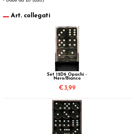
- Dado da 20 (d20)
Art. collegati
Set 12D6 Opachi -
Nero/Bianco
€
3,99