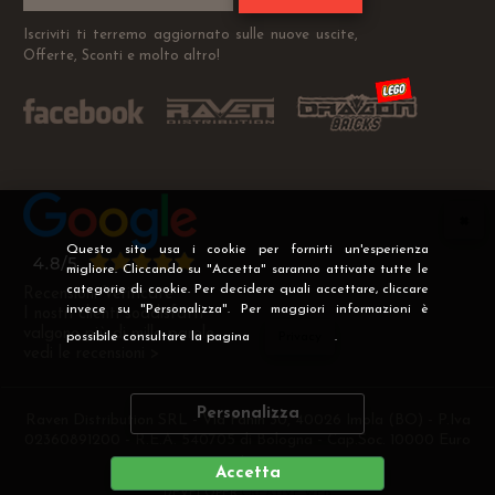
Iscriviti ti terremo aggiornato sulle nuove uscite,
Offerte, Sconti e molto altro!
Questo sito usa i cookie per fornirti un'esperienza
migliore. Cliccando su "Accetta" saranno attivate tutte le
categorie di cookie. Per decidere quali accettare, cliccare
Recensioni Verificate
invece su "Personalizza". Per maggiori informazioni è
I nostri clienti soddisfatti
valgono più di mille parole
possibile consultare la pagina
Privacy
.
vedi le recensioni >
Personalizza
Raven Distribution SRL - Via Fanin 30, 40026 Imola (BO) - P.Iva
02360891200 - R.E.A. 540705 di Bologna - Cap.Soc. 10000 Euro
i.v
Accetta
DEVELOPER
CREATIVE WEB