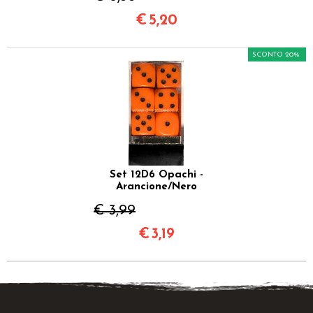
€
5,20
SCONTO 20%
Set 12D6 Opachi -
Arancione/Nero
€ 3,99
€
3,19