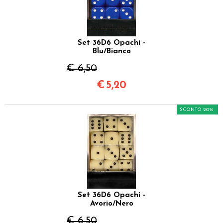
Set 36D6 Opachi -
Blu/Bianco
€ 6,50
€
5,20
SCONTO 20%
Set 36D6 Opachi -
Avorio/Nero
€ 6,50