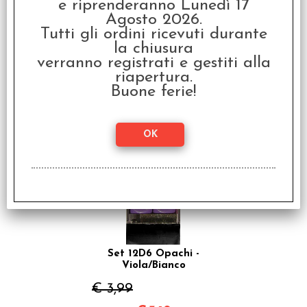
e riprenderanno Lunedì 17
Agosto 2026.
Tutti gli ordini ricevuti durante
Set 12D6 Opachi -
la chiusura
Giallo/Nero
verranno registrati e gestiti alla
riapertura.
€ 3,99
Buone ferie!
€
3,19
SCONTO 20%
Set 12D6 Opachi -
Viola/Bianco
€ 3,99