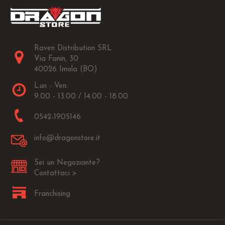
Raven Distribution SRL
Via Fanin, 30
40026 Imola (BO)
Lun - Ven:
9.00 - 13.00 / 14.00 - 18.00
0542-1905146
info@dragonstore.it
Sei un Negoziante?
Contattaci >
Franchising