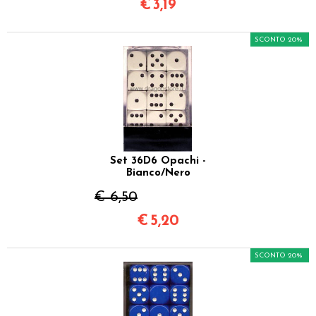
€
3,19
SCONTO 20%
Set 36D6 Opachi -
Bianco/Nero
€ 6,50
€
5,20
SCONTO 20%