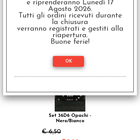
e riprenderanno Lunedì 17
Agosto 2026.
Tutti gli ordini ricevuti durante
Set 12D6 Opachi -
la chiusura
Blu/Bianco
verranno registrati e gestiti alla
riapertura.
€ 3,99
Buone ferie!
€
3,19
SCONTO 20%
Set 36D6 Opachi -
Nero/Bianco
€ 6,50