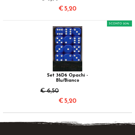
€
5,20
SCONTO 20%
Set 36D6 Opachi -
Blu/Bianco
€ 6,50
€
5,20