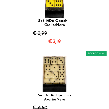
Set 12D6 Opachi -
Giallo/Nero
€ 3,99
€
3,19
SCONTO 20%
Set 36D6 Opachi -
Avorio/Nero
€ 6,50