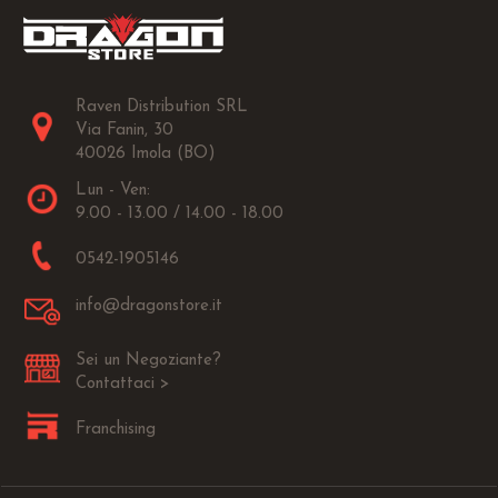
Raven Distribution SRL
Via Fanin, 30
40026 Imola (BO)
Lun - Ven:
9.00 - 13.00 / 14.00 - 18.00
0542-1905146
info@dragonstore.it
Sei un Negoziante?
Contattaci >
Franchising