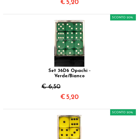
€
5,20
SCONTO 20%
Set 36D6 Opachi -
Verde/Bianco
€ 6,50
€
5,20
SCONTO 20%