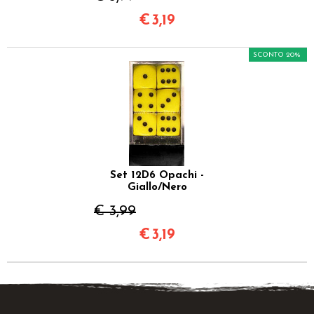
€
3,19
SCONTO 20%
Set 12D6 Opachi -
Giallo/Nero
€ 3,99
€
3,19