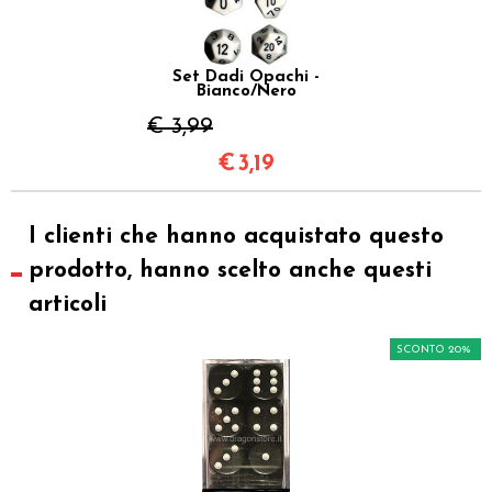
Set Dadi Opachi -
Bianco/Nero
€ 3,99
€
3,19
I clienti che hanno acquistato questo
prodotto, hanno scelto anche questi
articoli
SCONTO 20%