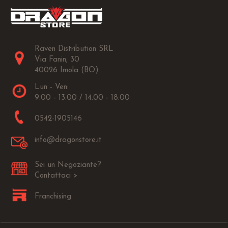
Raven Distribution SRL
Via Fanin, 30
40026 Imola (BO)
Lun - Ven:
9.00 - 13.00 / 14.00 - 18.00
0542-1905146
info@dragonstore.it
Sei un Negoziante?
Contattaci >
Franchising