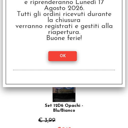
e riprenderanno Lunedì 17
Agosto 2026.
Tutti gli ordini ricevuti durante
Set 12D6 Opachi -
la chiusura
Avorio/Nero
verranno registrati e gestiti alla
riapertura.
€ 3,99
Buone ferie!
€
3,19
SCONTO 20%
Set 12D6 Opachi -
Blu/Bianco
€ 3,99