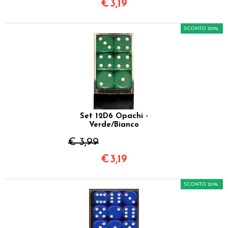
€
3,19
SCONTO 20%
Set 12D6 Opachi -
Verde/Bianco
€ 3,99
€
3,19
SCONTO 20%