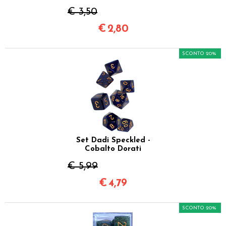
€ 3,50
€
2,80
SCONTO 20%
Set Dadi Speckled -
Cobalto Dorati
€ 5,99
€
4,79
SCONTO 20%