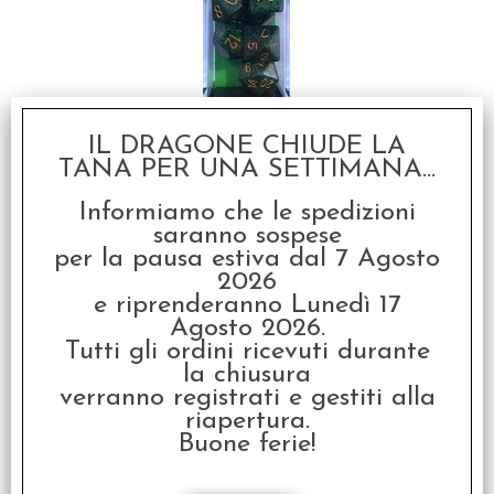
IL DRAGONE CHIUDE LA
Set Dadi Speckled -
TANA PER UNA SETTIMANA...
Golden Recon
€ 5,99
Informiamo che le spedizioni
saranno sospese
€
4,79
per la pausa estiva dal 7 Agosto
2026
SCONTO 20%
e riprenderanno Lunedì 17
Agosto 2026.
Tutti gli ordini ricevuti durante
la chiusura
verranno registrati e gestiti alla
riapertura.
Buone ferie!
Set Dadi Opachi -