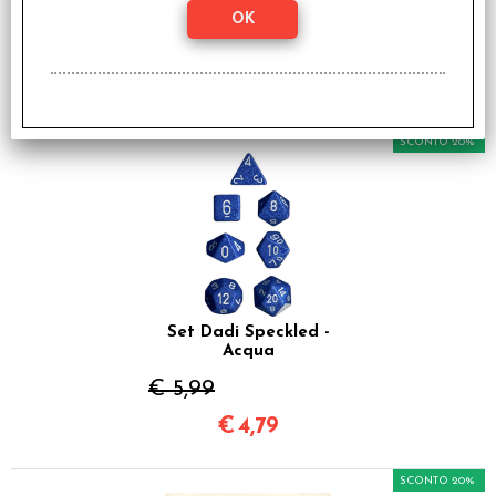
Giallo/Nero
€ 3,99
€
3,19
SCONTO 20%
Set Dadi Speckled -
Acqua
€ 5,99
€
4,79
SCONTO 20%