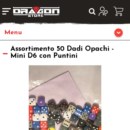
Giochi da Tavolo
Assortimento 50 Dadi Opachi -
Mini D6 con Puntini
Giochi di Ruolo
Librigame
Fumetti & Romanzi
Giochi di Carte Collezionabili
Miniature