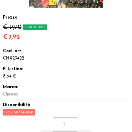
Dadi
Prezzo:
Accessori
€ 9,90
SCONTO 20%
Giocattoli e Gadget
€
7,92
Cod. art.:
Offerte del Dragone
CHX29422
P. Listino:
8,64 €
Marca:
Chessex
Disponibilità:
NON DISPONIBILE