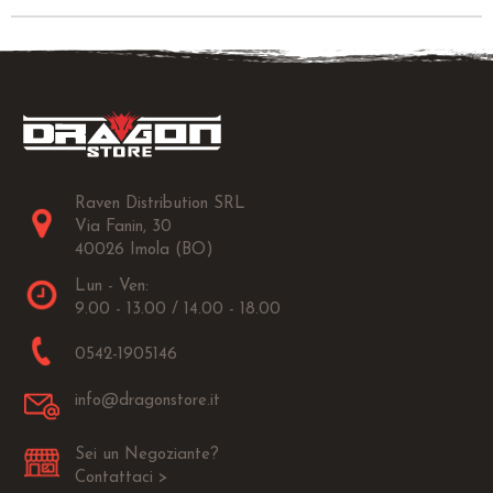
Raven Distribution SRL
Via Fanin, 30
40026 Imola (BO)
Lun - Ven:
9.00 - 13.00 / 14.00 - 18.00
0542-1905146
info@dragonstore.it
Sei un Negoziante?
Contattaci >