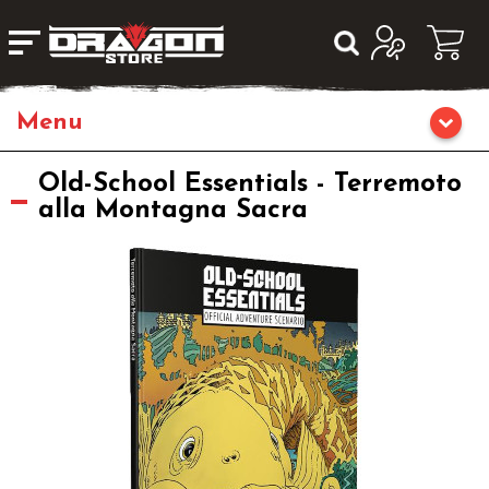
Home
Old-School Essentials - Terremoto
alla Montagna Sacra
Giochi da Tavolo
Librigame
Fumetti & Romanzi
Giochi di Carte Collezionabili
Miniature