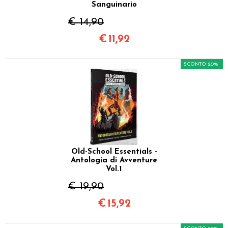
Sanguinario
€ 14,90
€
11,92
SCONTO 20%
Old-School Essentials -
Antologia di Avventure
Vol.1
€ 19,90
€
15,92