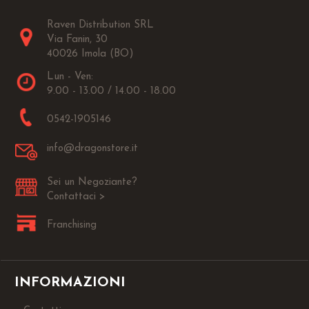
Raven Distribution SRL
Via Fanin, 30
40026 Imola (BO)
Lun - Ven:
9.00 - 13.00 / 14.00 - 18.00
0542-1905146
info@dragonstore.it
Sei un Negoziante?
Contattaci >
Franchising
INFORMAZIONI