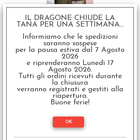
Old-School Essentials -
IL DRAGONE CHIUDE LA
Carcass Crawler Vol.1
TANA PER UNA SETTIMANA...
€ 9,99
Informiamo che le spedizioni
€
7,99
saranno sospese
per la pausa estiva dal 7 Agosto
2026
SCONTO 20%
e riprenderanno Lunedì 17
Agosto 2026.
Tutti gli ordini ricevuti durante
la chiusura
verranno registrati e gestiti alla
riapertura.
Buone ferie!
Old-School Essentials -
L'Insopportabile Luce
del Giorno
€ 9,99