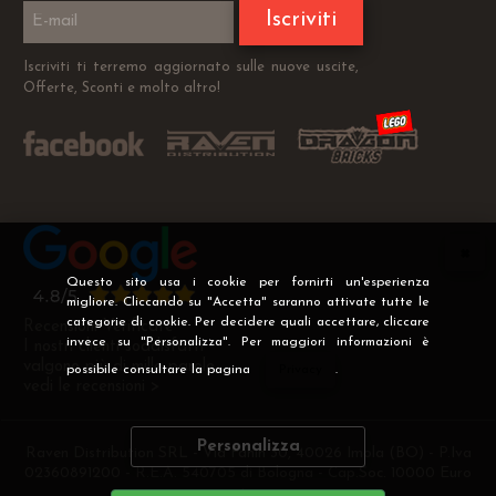
Iscriviti
Iscriviti ti terremo aggiornato sulle nuove uscite,
Offerte, Sconti e molto altro!
Questo sito usa i cookie per fornirti un'esperienza
migliore. Cliccando su "Accetta" saranno attivate tutte le
categorie di cookie. Per decidere quali accettare, cliccare
Recensioni Verificate
invece su "Personalizza". Per maggiori informazioni è
I nostri clienti soddisfatti
valgono più di mille parole
possibile consultare la pagina
Privacy
.
vedi le recensioni >
Personalizza
Raven Distribution SRL - Via Fanin 30, 40026 Imola (BO) - P.Iva
02360891200 - R.E.A. 540705 di Bologna - Cap.Soc. 10000 Euro
i.v