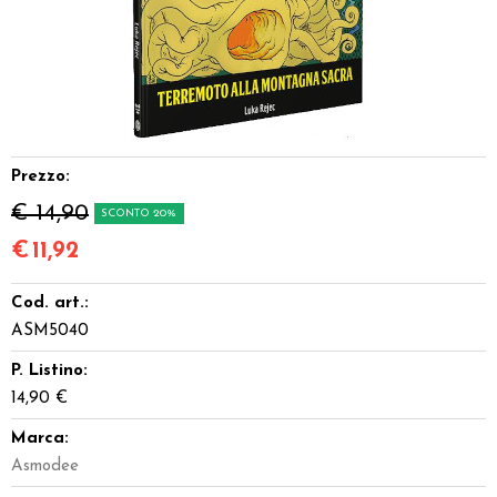
Dadi
Accessori
Giocattoli e Gadget
Prezzo:
Offerte del Dragone
€ 14,90
SCONTO 20%
€
11,92
Cod. art.:
ASM5040
P. Listino:
14,90 €
Marca:
Asmodee