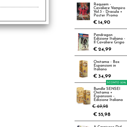
Requiem -
Cavaliere Vampiro
Vol.3 - Dracula +
Poster Promo
€
14,90
Pendragon
Edizione Italiana -
Il Cavaliere Grigio
€
24,99
Onitama - Box
Espansioni in
Italiano
€
34,99
SCONTO 20%
Bundle SENSEI
Onitama +
Espansioni -
Edizione Italiana
€ 69,98
€
55,98