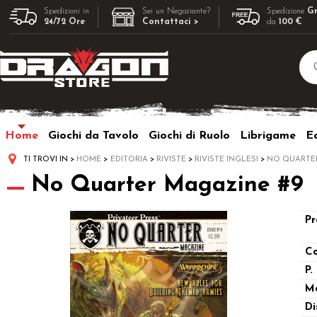
Spedizioni in
Sei un Negoziante?
Spedizione
Gr
24/72 Ore
Contattaci >
da
100 €
Home
Giochi da Tavolo
Giochi di Ruolo
Librigame
Ed
TI TROVI IN
HOME
EDITORIA
RIVISTE
RIVISTE INGLESI
NO QUARTE
No Quarter Magazine #9
Pr
Co
P.
M
Di