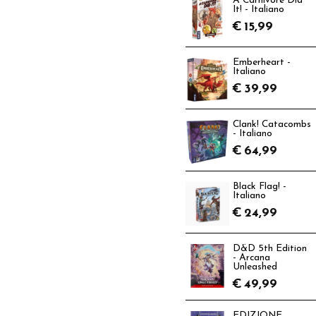
A Carnivore Did
It! - Italiano
€
15,99
Emberheart -
Italiano
€
39,99
Clank! Catacombs
- Italiano
€
64,99
Black Flag! -
Italiano
€
24,99
D&D 5th Edition
- Arcana
Unleashed
€
49,99
EDIZIONE