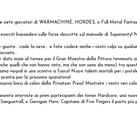
e! Se siete giocatori di WARMACHINE, HORDES, o Full-Metal Fantasy, 
serciti basandovi sulle forze descritte sul manuale di Superiority! N
ta... cade la neve... e fate cadere anche i vostri colpi su qualunq
cciato...
è dato inizio al torneo per il Gran Maestro della Pittura terminato 
anche quelli che non hanno vinto, ma che non sono da meno) tra ques
 lama vorpal in uno scontro a fuoco! Nuovi talenti mortali per i pistol
 pronta per la prossima sparatoria!
uova linea di colori della Privateer Press! Mostrate i vostri veri colo
resenta interviste ai primi partecipanti dei tornei Hardcore, una nu
i Sanguetroll, e Gerrigan Hern: Capitano di Five Fingers il porto più 