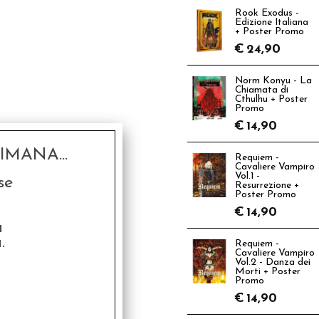
Rook Exodus -
Edizione Italiana
+ Poster Promo
€
24,90
Norm Konyu - La
Chiamata di
Cthulhu + Poster
Promo
€
14,90
MANA...
Requiem -
Cavaliere Vampiro
Vol.1 -
se
Resurrezione +
Poster Promo
€
14,90
a
.
Requiem -
Cavaliere Vampiro
Vol.2 - Danza dei
Morti + Poster
Promo
€
14,90