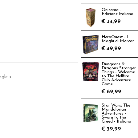
Onitama -
Edizione Italiana
€
34,99
HeroQuest - I
Maghi di Morcar
€
49,99
Dungeons &
Dragons Stranger
Things - Welcome
to The Hellfire
ogle >
Club Adventure
Game
€
69,99
Star Wars: The
Mandalorian
Adventures -
Sworn to the
Creed - Italiano
€
39,99