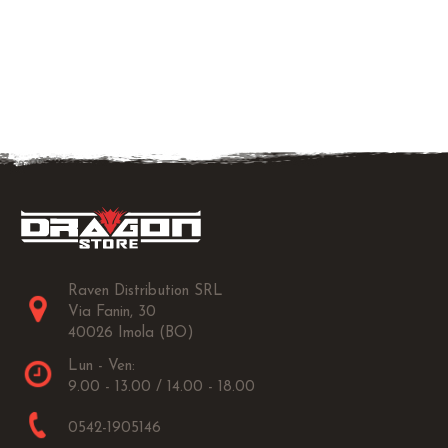
Raven Distribution SRL
Via Fanin, 30
40026 Imola (BO)
Lun - Ven:
9.00 - 13.00 / 14.00 - 18.00
0542-1905146