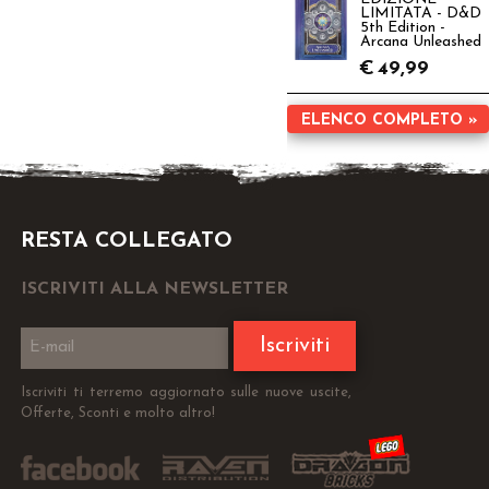
LIMITATA - D&D
5th Edition -
Arcana Unleashed
€
49,99
ELENCO COMPLETO »
RESTA COLLEGATO
ISCRIVITI ALLA NEWSLETTER
Iscriviti
Iscriviti ti terremo aggiornato sulle nuove uscite,
Offerte, Sconti e molto altro!