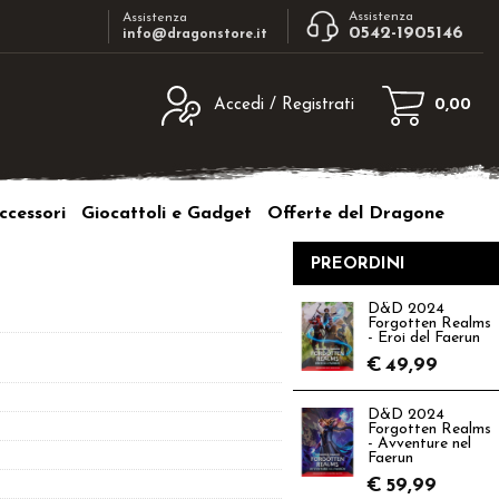
Assistenza
Assistenza
0542-1905146
info@dragonstore.it
Accedi / Registrati
0,00
egistrato
Sono un nuovo cliente
ne inserisci il nome
Se non sei ancora registrato sul nostro
ccessori
Giocattoli e Gadget
Offerte del Dragone
d e poi clicca sul
sito clicca sul pulsante "Registrati"
"Accedi"
PREORDINI
tente:
D&D 2024
Forgotten Realms
ord:
- Eroi del Faerun
€
49,99
D&D 2024
Forgotten Realms
- Avventure nel
a password?
Faerun
€
59,99