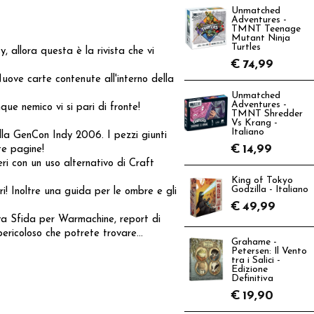
Unmatched
Adventures -
TMNT Teenage
Mutant Ninja
Turtles
allora questa è la rivista che vi
€
74,99
uove carte contenute all'interno della
Unmatched
Adventures -
ue nemico vi si pari di fronte!
TMNT Shredder
Vs Krang -
Italiano
alla GenCon Indy 2006. I pezzi giunti
€
14,99
te pagine!
eri con un uso alternativo di Craft
King of Tokyo
Godzilla - Italiano
ri! Inoltre una guida per le ombre e gli
€
49,99
ova Sfida per Warmachine, report di
pericoloso che potrete trovare...
Grahame -
Petersen: Il Vento
tra i Salici -
Edizione
Definitiva
€
19,90