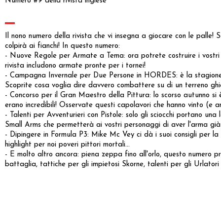
Numero #9 della rivista inglese
Il nono numero della rivista che vi insegna a giocare con le pall
colpirà ai fianchi! In questo numero:
- Nuove Regole per Armate a Tema: ora potrete costruire i vostri e
rivista includono armate pronte per i tornei!
- Campagna Invernale per Due Persone in HORDES: è la stagione gius
Scoprite cosa voglia dire davvero combattere su di un terreno ghia
- Concorso per il Gran Maestro della Pittura: lo scorso autunno si 
erano incredibili! Osservate questi capolavori che hanno vinto (e 
- Talenti per Avventurieri con Pistole: solo gli sciocchi portano una
Small Arms che permetterà ai vostri personaggi di aver l'arma già
- Dipingere in Formula P3: Mike Mc Vey ci dà i suoi consigli per la n
highlight per noi poveri pittori mortali...
- E molto altro ancora: piena zeppa fino all'orlo, questo numero p
battaglia, tattiche per gli impietosi Skorne, talenti per gli Urlator