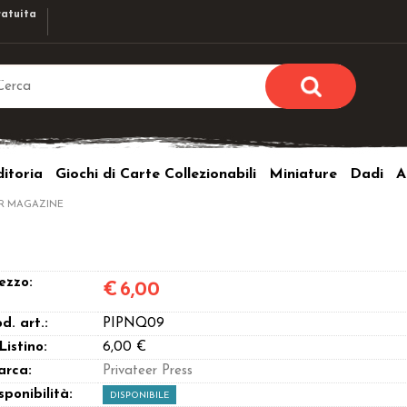
atuita
Sono già r
Per completare l'ordi
itoria
Giochi di Carte Collezionabili
Miniature
Dadi
A
utente e la passwor
pulsante 
R MAGAZINE
Nome u
Passw
ezzo:
€
6,00
d. art.:
PIPNQ09
 Listino:
6,00 €
arca:
Privateer Press
Hai perso l
sponibilità:
DISPONIBILE