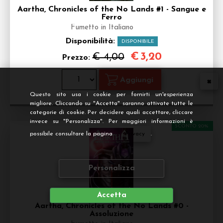
Aartha, Chronicles of the No Lands #1 - Sangue e
Ferro
Fumetto in Italiano
Disponibilità:
DISPONIBILE
€
3,20
€ 4,00
Prezzo:
Questo sito usa i cookie per fornirti un'esperienza
migliore. Cliccando su "Accetta" saranno attivate tutte le
categorie di cookie. Per decidere quali accettare, cliccare
invece su "Personalizza". Per maggiori informazioni è
SCONTO 20%
possibile consultare la pagina
Privacy
.
Personalizza
Accetta
Aartha, Chronicles of the No Lands #0 -
Assoluzione