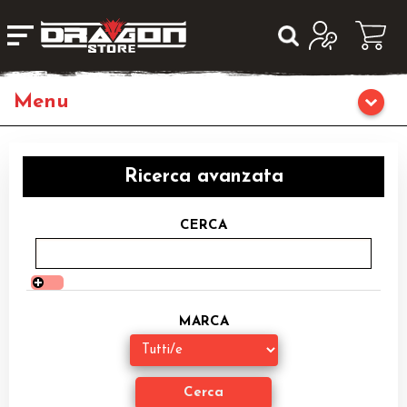
Home
Ricerca avanzata
Giochi da Tavolo
CERCA
Giochi di Ruolo
Librigame
MARCA
Giochi di Carte Collezionabili
Miniature