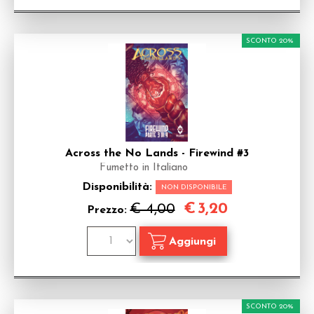
SCONTO 20%
Across the No Lands - Firewind #3
Fumetto in Italiano
Disponibilità:
NON DISPONIBILE
€
3,20
€ 4,00
Prezzo:
SCONTO 20%