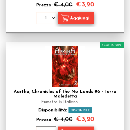
€
3,20
€ 4,00
Prezzo:
SCONTO 20%
Aartha, Chronicles of the No Lands #6 - Terra
Maledetta
Fumetto in Italiano
Disponibilità:
DISPONIBILE
€
3,20
€ 4,00
Prezzo: