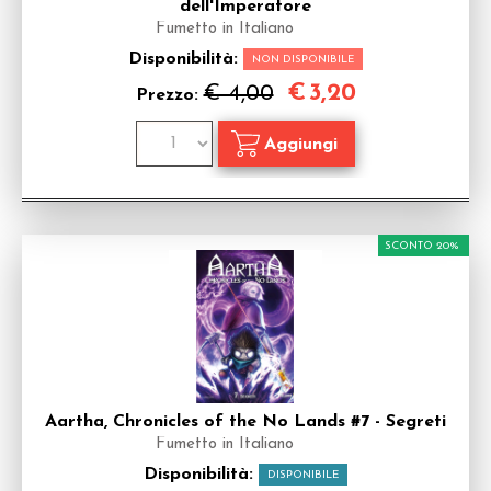
dell'Imperatore
Fumetto in Italiano
Disponibilità:
NON DISPONIBILE
€
3,20
€ 4,00
Prezzo:
SCONTO 20%
Aartha, Chronicles of the No Lands #7 - Segreti
Fumetto in Italiano
Disponibilità:
DISPONIBILE