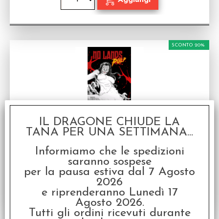
SCONTO 20%
IL DRAGONE CHIUDE LA
No Lands Pulp #5 - Ultimo Respiro
TANA PER UNA SETTIMANA...
Fumetto in Italiano
Disponibilità:
NON DISPONIBILE
Informiamo che le spedizioni
saranno sospese
€
3,12
€ 3,90
Prezzo:
per la pausa estiva dal 7 Agosto
2026
e riprenderanno Lunedì 17
Agosto 2026.
Tutti gli ordini ricevuti durante