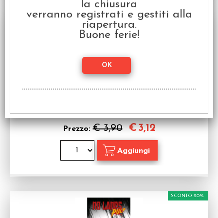
la chiusura
verranno registrati e gestiti alla
SCONTO 20%
riapertura.
Buone ferie!
No Lands Pulp #4 - Spalle Larghe
Fumetto in Italiano
Disponibilità:
DISPONIBILE
€
3,12
€ 3,90
Prezzo:
SCONTO 20%