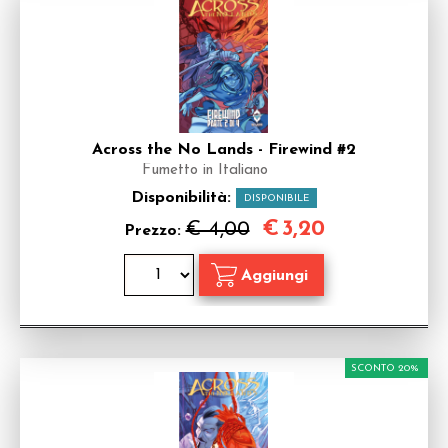
Across the No Lands - Firewind #2
Fumetto in Italiano
Disponibilità:
DISPONIBILE
€
3,20
€ 4,00
Prezzo:
SCONTO 20%