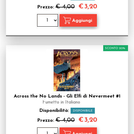
€
3,20
€ 4,00
Prezzo:
SCONTO 20%
Across the No Lands - Gli Elfi di Nevermeet #1
Fumetto in Italiano
Disponibilità:
DISPONIBILE
€
3,20
€ 4,00
Prezzo: