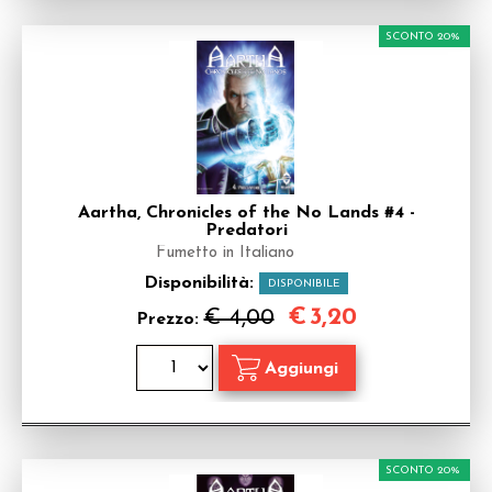
SCONTO 20%
Aartha, Chronicles of the No Lands #4 -
Predatori
Fumetto in Italiano
Disponibilità:
DISPONIBILE
€
3,20
€ 4,00
Prezzo:
SCONTO 20%