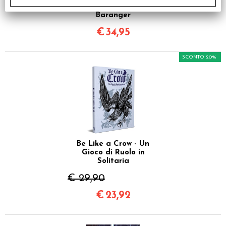
- Illustrato da François
Baranger
€
34,95
SCONTO 20%
Be Like a Crow - Un
Gioco di Ruolo in
Solitaria
€ 29,90
€
23,92