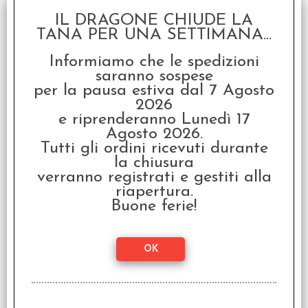
IL DRAGONE CHIUDE LA
TANA PER UNA SETTIMANA...
Informiamo che le spedizioni
saranno sospese
Daggerheart - Deluxe
per la pausa estiva dal 7 Agosto
Box Italiano
2026
€ 99,99
e riprenderanno Lunedì 17
Agosto 2026.
€
79,99
Tutti gli ordini ricevuti durante
la chiusura
verranno registrati e gestiti alla
riapertura.
Buone ferie!
Lovecraft - La
Maschera di Innsmouth