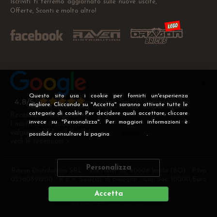
Iscriviti ti terremo aggiornato sulle nuove uscite,
Offerte, Sconti e molto altro!
Questo sito usa i cookie per fornirti un'esperienza
migliore. Cliccando su "Accetta" saranno attivate tutte le
categorie di cookie. Per decidere quali accettare, cliccare
Recensioni Verificate
invece su "Personalizza". Per maggiori informazioni è
I nostri clienti soddisfatti
valgono più di mille parole
possibile consultare la pagina
Privacy
.
vedi le recensioni >
Personalizza
Raven Distribution SRL - Via Fanin 30, 40026 Imola (BO) - P.Iva
02360891200 - R.E.A. 540705 di Bologna - Cap.Soc. 10000 Euro
i.v
Accetta
DEVELOPER
CREATIVE WEB