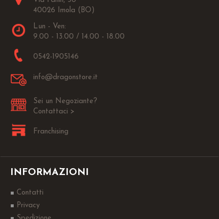
Via Fanin, 30
40026 Imola (BO)
Lun - Ven:
9.00 - 13.00 / 14.00 - 18.00
0542-1905146
info@dragonstore.it
Sei un Negoziante?
Contattaci >
Franchising
INFORMAZIONI
Contatti
Privacy
Spedizione