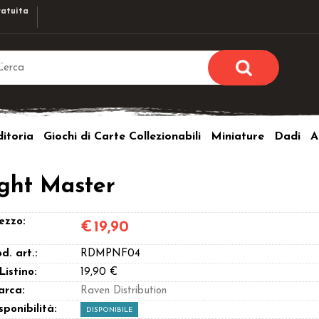
atuita
Sono già r
Per completare l'ordi
itoria
Giochi di Carte Collezionabili
Miniature
Dadi
A
utente e la passwor
pulsante 
Nome u
ight Master
Passw
ezzo:
€
19,90
d. art.:
RDMPNF04
 Listino:
19,90 €
arca:
Raven Distribution
Hai perso l
sponibilità:
DISPONIBILE