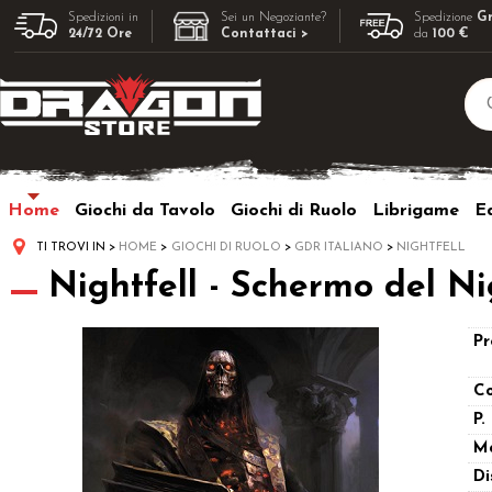
Spedizioni in
Sei un Negoziante?
Spedizione
Gr
24/72 Ore
Contattaci >
da
100 €
Home
Giochi da Tavolo
Giochi di Ruolo
Librigame
Ed
TI TROVI IN
HOME
GIOCHI DI RUOLO
GDR ITALIANO
NIGHTFELL
Nightfell - Schermo del N
Pr
Co
P.
M
Di