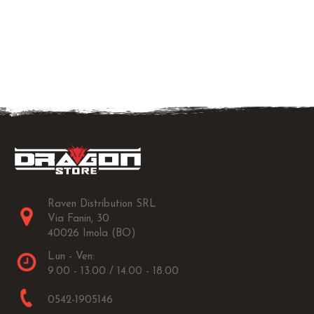
Raven Distribution SRL
Via Fanin, 30
40026 Imola (BO)
Lun - Ven:
9.00 - 13.00 / 14.00 - 18.00
0542-1905146