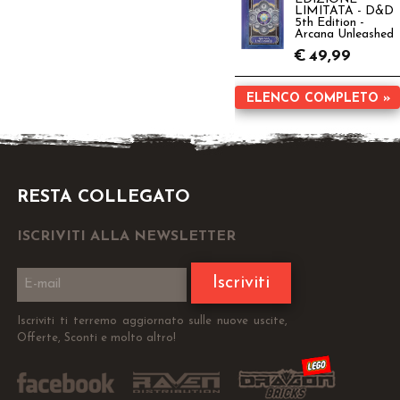
LIMITATA - D&D
5th Edition -
Arcana Unleashed
€
49,99
ELENCO COMPLETO »
RESTA COLLEGATO
ISCRIVITI ALLA NEWSLETTER
Iscriviti
Iscriviti ti terremo aggiornato sulle nuove uscite,
Offerte, Sconti e molto altro!