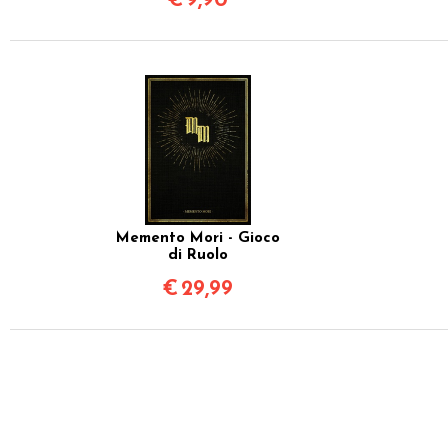
€
9,90
Memento Mori - Gioco
di Ruolo
€
29,99