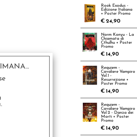
Rook Exodus -
Edizione Italiana
+ Poster Promo
€
24,90
Norm Konyu - La
Chiamata di
Cthulhu + Poster
Promo
€
14,90
MANA...
Requiem -
Cavaliere Vampiro
Vol.1 -
se
Resurrezione +
Poster Promo
€
14,90
a
.
Requiem -
Cavaliere Vampiro
Vol.2 - Danza dei
Morti + Poster
Promo
€
14,90