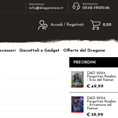
Assistenza
Assistenza
0542-1905146
info@dragonstore.it
Accedi / Registrati
0,00
egistrato
Sono un nuovo cliente
ne inserisci il nome
Se non sei ancora registrato sul nostro
ccessori
Giocattoli e Gadget
Offerte del Dragone
d e poi clicca sul
sito clicca sul pulsante "Registrati"
"Accedi"
PREORDINI
tente:
D&D 2024
Forgotten Realms
ord:
- Eroi del Faerun
€
49,99
D&D 2024
Forgotten Realms
- Avventure nel
a password?
Faerun
€
59,99