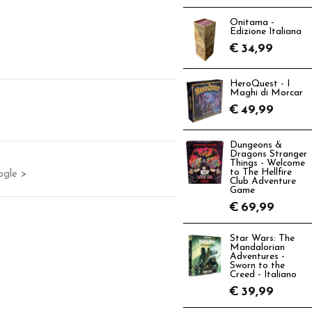
Onitama -
Edizione Italiana
€
34,99
HeroQuest - I
Maghi di Morcar
€
49,99
Dungeons &
Dragons Stranger
Things - Welcome
to The Hellfire
ogle >
Club Adventure
Game
€
69,99
Star Wars: The
Mandalorian
Adventures -
Sworn to the
Creed - Italiano
€
39,99