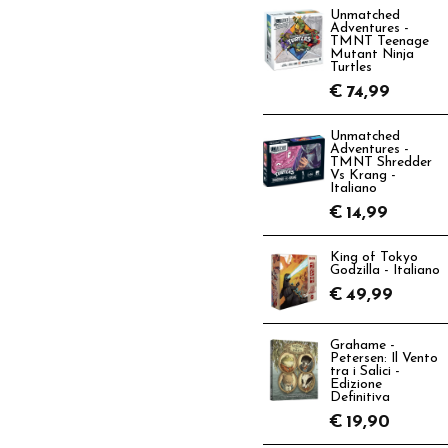
Unmatched
Adventures -
TMNT Teenage
Mutant Ninja
Turtles
€
74,99
Unmatched
Adventures -
TMNT Shredder
Vs Krang -
Italiano
€
14,99
King of Tokyo
Godzilla - Italiano
€
49,99
Grahame -
Petersen: Il Vento
tra i Salici -
Edizione
Definitiva
€
19,90