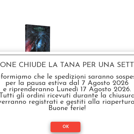
GONE CHIUDE LA TANA PER UNA SETTI
Nightfell - Manuale
Base
nformiamo che le spedizioni saranno sospe
per la pausa estiva dal 7 Agosto 2026
€
39,90
e riprenderanno Lunedì 17 Agosto 2026.
Tutti gli ordini ricevuti durante la chiusur
verranno registrati e gestiti alla riapertura
odotto, hanno scelto anche questi articoli
Buone ferie!