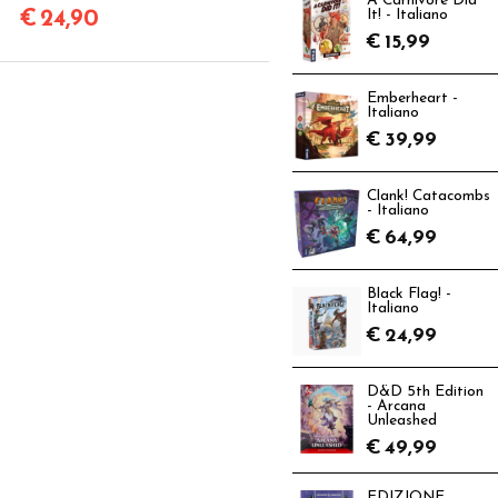
A Carnivore Did
€
24,90
It! - Italiano
€
15,99
Emberheart -
Italiano
€
39,99
Clank! Catacombs
- Italiano
€
64,99
Black Flag! -
Italiano
€
24,99
D&D 5th Edition
- Arcana
Unleashed
€
49,99
EDIZIONE