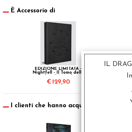
È Accessorio di
IL DRA
EDIZIONE LIMITATA -
Nightfell - Il Tomo delle
I
Ombre (Manuale +
Bestiario)
€
129,90
I clienti che hanno acquistato questo pr