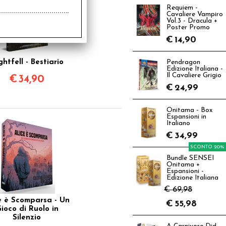
Requiem -
Cavaliere Vampiro
Vol.3 - Dracula +
Poster Promo
€
14,90
ghtfell - Bestiario
Pendragon
Edizione Italiana -
Il Cavaliere Grigio
€
34,90
€
24,99
Onitama - Box
Espansioni in
Italiano
€
34,99
SCONTO 20%
Bundle SENSEI
Onitama +
Espansioni -
Edizione Italiana
€ 69,98
e è Scomparsa - Un
€
55,98
ioco di Ruolo in
Silenzio