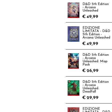
D&D 5th Edition
- Arcana
Unleashed
€
49,99
EDIZIONE
LIMITATA - D&D
5th Edition -
Arcana Unleashed
€
49,99
D&D 5th Edition
- Arcana
Unleashed: Map
Pack
€
26,99
D&D 5th Edition
- Arcana
Unleashed:
Deadfall
€
29,99
EDIZIONE