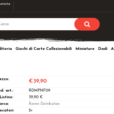
atuita
Sono già r
Per completare l'ordi
itoria
Giochi di Carte Collezionabili
Miniature
Dadi
A
utente e la passwor
pulsante 
Nome u
Passw
ezzo:
€
39,90
d. art.:
RDMPNF09
 Listino:
39,90 €
arca:
Raven Distribution
Hai perso l
ocatori:
2+