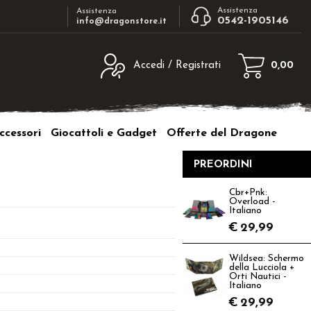
Assistenza
Assistenza
0542-1905146
info@dragonstore.it
Accedi / Registrati
0,00
egistrato
Sono un nuovo cliente
ne inserisci il nome
Se non sei ancora registrato sul nostro
ccessori
Giocattoli e Gadget
Offerte del Dragone
d e poi clicca sul
sito clicca sul pulsante "Registrati"
"Accedi"
PREORDINI
tente:
Cbr+Pnk:
Overload -
ord:
Italiano
€
29,99
Wildsea: Schermo
della Lucciola +
Orti Nautici -
a password?
Italiano
€
29,99