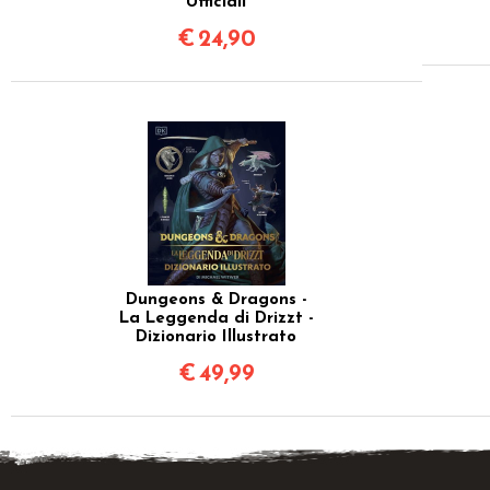
Ufficiali
€
24,90
Dungeons & Dragons -
La Leggenda di Drizzt -
Dizionario Illustrato
€
49,99