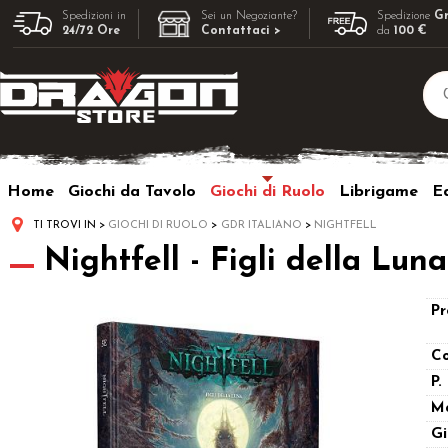
Spedizioni in
Sei un Negoziante?
Spedizione
Gr
24/72 Ore
Contattaci >
da
100 €
Home
Giochi da Tavolo
Giochi di Ruolo
Librigame
Ed
TI TROVI IN
GIOCHI DI RUOLO
GDR ITALIANO
NIGHTFELL
Nightfell - Figli della Luna
Pr
Co
P.
M
Gi