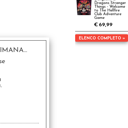
Dragons Stranger
Things - Welcome
to The Hellfire
Club Adventure
Game
€
69,99
ELENCO COMPLETO »
MANA...
se
a
.