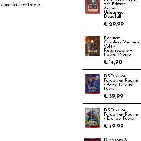
LIMITATA - D&D
5th Edition -
one: la licantropia.
Arcana
Unleashed:
Deadfall
€
29,99
Requiem -
Cavaliere Vampiro
Vol.1 -
Resurrezione +
Poster Promo
€
14,90
D&D 2024
Forgotten Realms
- Avventure nel
Faerun
€
59,99
D&D 2024
Forgotten Realms
- Eroi del Faerun
€
49,99
Dungeons &