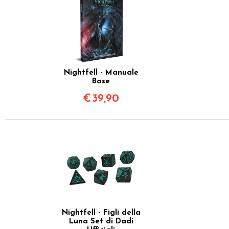
Nightfell - Manuale
Base
€
39,90
Nightfell - Figli della
Luna Set di Dadi