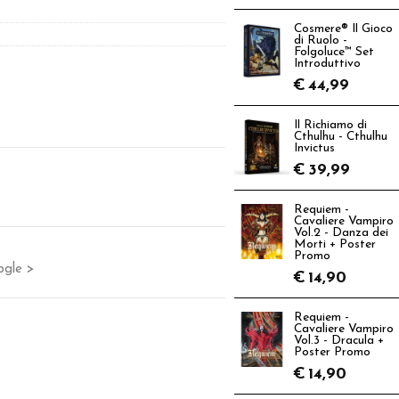
Cosmere® Il Gioco
di Ruolo -
Folgoluce™ Set
Introduttivo
€
44,99
Il Richiamo di
Cthulhu - Cthulhu
Invictus
€
39,99
Requiem -
Cavaliere Vampiro
Vol.2 - Danza dei
Morti + Poster
Promo
ogle >
€
14,90
Requiem -
Cavaliere Vampiro
Vol.3 - Dracula +
Poster Promo
€
14,90