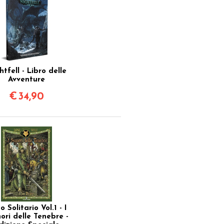
htfell - Libro delle
Avventure
€
34,90
 Solitario Vol.1 - I
ori delle Tenebre -