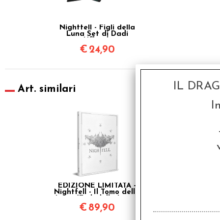
Nightfell - Figli della
Luna Set di Dadi
Ufficiali
€
24,90
IL DRA
Art. similari
I
EDIZIONE LIMITATA -
Nightfell - Il Tomo della
Luna (Figli della Luna)
€
89,90