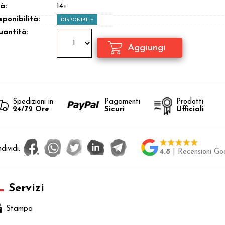
à:
14+
sponibilità:
DISPONIBILE
antità:
Spedizioni in
Pagamenti
Prodotti
24/72 Ore
Sicuri
Ufficiali
dividi:
4.8
| Recensioni Go
Servizi
Stampa