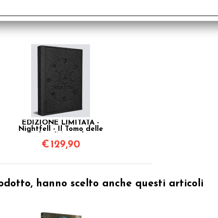
EDIZIONE LIMITATA -
Nightfell - Il Tomo delle
Ombre (Manuale +
Bestiario)
€
129,90
odotto, hanno scelto anche questi articoli