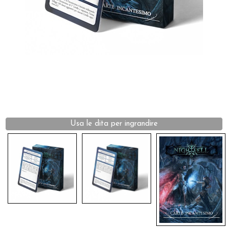
Dadi
Accessori
Giocattoli e Gadget
Offerte del Dragone
Usa le dita per ingrandire