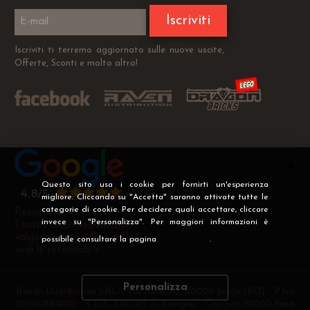
Iscriviti
Iscriviti ti terremo aggiornato sulle nuove uscite,
Offerte, Sconti e molto altro!
Questo sito usa i cookie per fornirti un'esperienza
migliore. Cliccando su "Accetta" saranno attivate tutte le
categorie di cookie. Per decidere quali accettare, cliccare
Recensioni Verificate
invece su "Personalizza". Per maggiori informazioni è
I nostri clienti soddisfatti
valgono più di mille parole
possibile consultare la pagina
Privacy
.
vedi le recensioni >
Personalizza
Raven Distribution SRL - Via Fanin 30, 40026 Imola (BO) - P.Iva
02360891200 - R.E.A. 540705 di Bologna - Cap.Soc. 10000 Euro