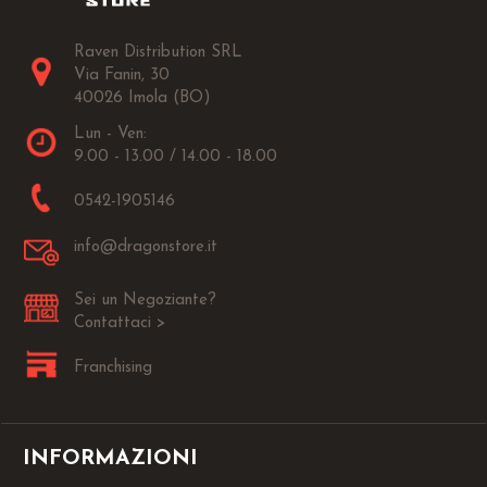
Raven Distribution SRL
Via Fanin, 30
40026 Imola (BO)
Lun - Ven:
9.00 - 13.00 / 14.00 - 18.00
0542-1905146
info@dragonstore.it
Sei un Negoziante?
Contattaci >
Franchising
INFORMAZIONI