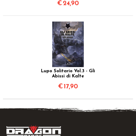
€
24,90
Lupo Solitario Vol.3 - Gli
Abissi di Kalte
€
17,90