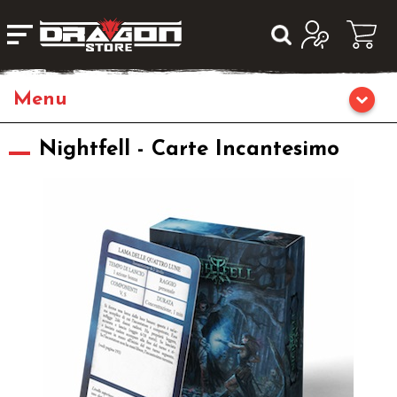
Home
Nightfell - Carte Incantesimo
Giochi da Tavolo
Librigame
Editoria
Giochi di Carte Collezionabili
Miniature