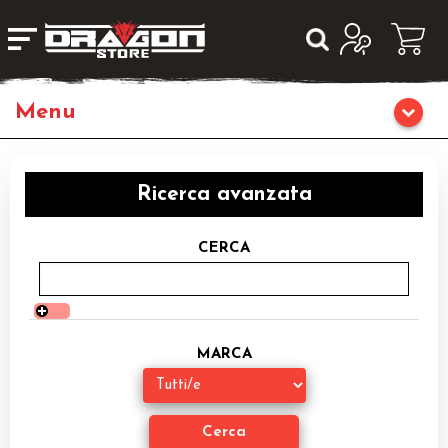
Home
Ricerca avanzata
Giochi da Tavolo
CERCA
Librigame
Editoria
MARCA
Giochi di Carte Collezionabili
Miniature