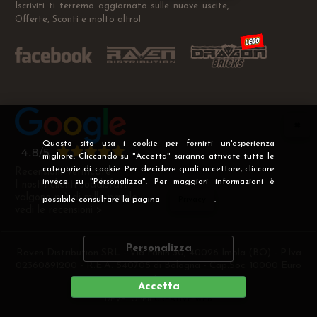
Iscriviti ti terremo aggiornato sulle nuove uscite,
Offerte, Sconti e molto altro!
Questo sito usa i cookie per fornirti un'esperienza
migliore. Cliccando su "Accetta" saranno attivate tutte le
categorie di cookie. Per decidere quali accettare, cliccare
Recensioni Verificate
invece su "Personalizza". Per maggiori informazioni è
I nostri clienti soddisfatti
valgono più di mille parole
possibile consultare la pagina
Privacy
.
vedi le recensioni >
Personalizza
Raven Distribution SRL - Via Fanin 30, 40026 Imola (BO) - P.Iva
02360891200 - R.E.A. 540705 di Bologna - Cap.Soc. 10000 Euro
i.v
Accetta
DEVELOPER
CREATIVE WEB