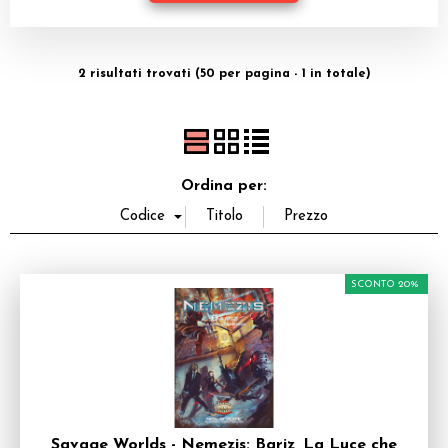
Dadi
Accessori
2 risultati trovati (50 per pagina - 1 in totale)
Giocattoli e Gadget
Offerte del Dragone
Ordina per:
SCONTO 20%
Savage Worlds - Nemezis: Bariz, La Luce che