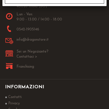
Via Fanin, 30
40026 Imola (BO)
Lun - Ven:
9.00 - 13.00 / 14.00 - 18.00
0542-1905146
info@dragonstore.it
Sei un Negoziante?
Contattaci >
Franchising
INFORMAZIONI
Contatti
Privacy