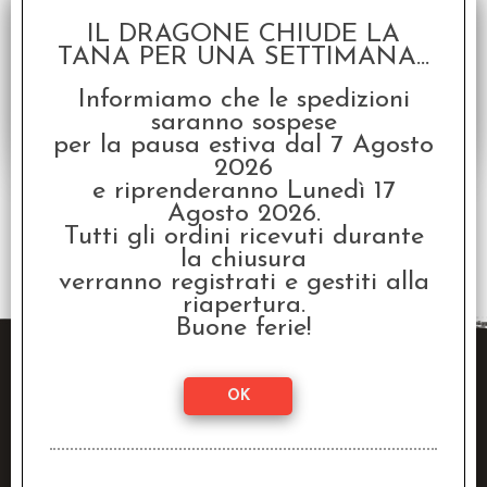
Disponibilità:
DISPONIBILE
IL DRAGONE CHIUDE LA
€
10,32
€ 12,90
Prezzo:
TANA PER UNA SETTIMANA...
Informiamo che le spedizioni
saranno sospese
per la pausa estiva dal 7 Agosto
2026
e riprenderanno Lunedì 17
Agosto 2026.
Tutti gli ordini ricevuti durante
2 risultati trovati (50 per pagina - 1 in totale)
la chiusura
verranno registrati e gestiti alla
riapertura.
Buone ferie!
Raven Distribution SRL