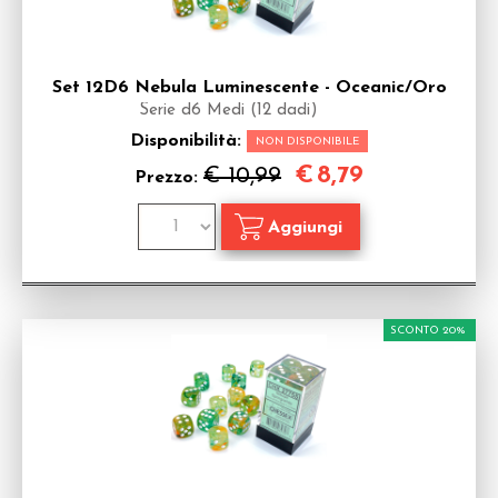
Set 12D6 Nebula Luminescente - Oceanic/Oro
Serie d6 Medi (12 dadi)
Disponibilità:
NON DISPONIBILE
€
8,79
€ 10,99
Prezzo:
SCONTO 20%