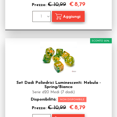
€
8,79
€ 10,99
Prezzo:
SCONTO 20%
Set Dadi Poliedrici Luminescenti: Nebula -
Spring/Bianco
Serie d20 Medi (7 dadi)
Disponibilità:
NON DISPONIBILE
€
8,79
€ 10,99
Prezzo: