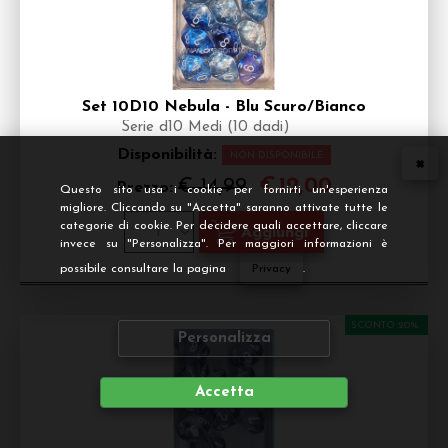
Set 10D10 Nebula - Blu Scuro/Bianco
Serie d10 Medi (10 dadi)
Disponibilità:
NON DISPONIBILE
€
12,00
€ 14,99
Prezzo:
Questo sito usa i cookie per fornirti un'esperienza
migliore. Cliccando su "Accetta" saranno attivate tutte le
categorie di cookie. Per decidere quali accettare, cliccare
invece su "Personalizza". Per maggiori informazioni è
possibile consultare la pagina
Privacy
.
SCONTO 20%
Personalizza
Accetta