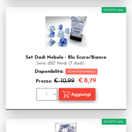
SCONTO 20%
Set Dadi Nebula - Blu Scuro/Bianco
Serie d20 Medi (7 dadi)
Disponibilità:
NON DISPONIBILE
€
8,79
€ 10,99
Prezzo:
SCONTO 20%