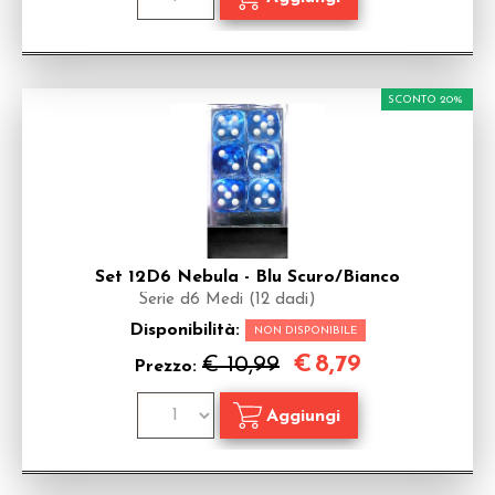
SCONTO 20%
Set 12D6 Nebula - Blu Scuro/Bianco
Serie d6 Medi (12 dadi)
Disponibilità:
NON DISPONIBILE
€
8,79
€ 10,99
Prezzo: