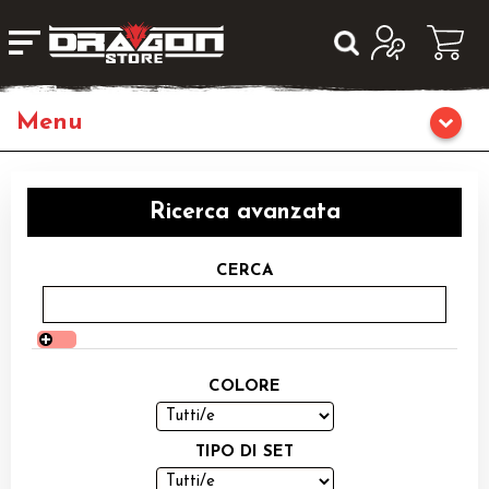
Home
Ricerca avanzata
Giochi da Tavolo
CERCA
Giochi di Ruolo
Librigame
COLORE
Fumetti & Romanzi
TIPO DI SET
Giochi di Carte Collezionabili