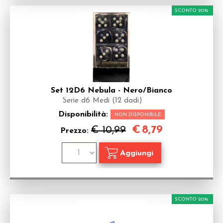
SCONTO 20%
Set 12D6 Nebula - Nero/Bianco
Serie d6 Medi (12 dadi)
Disponibilità:
NON DISPONIBILE
€
8,79
€ 10,99
Prezzo:
SCONTO 20%