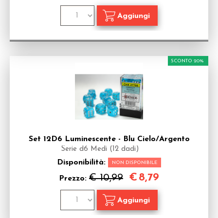
SCONTO 20%
Set 12D6 Luminescente - Blu Cielo/Argento
Serie d6 Medi (12 dadi)
Disponibilità:
NON DISPONIBILE
€
8,79
€ 10,99
Prezzo: