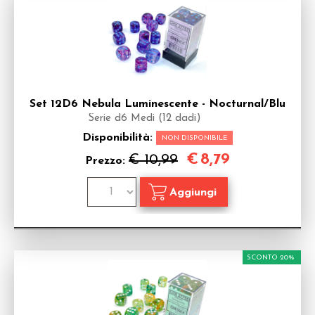
Set 12D6 Nebula Luminescente - Nocturnal/Blu
Serie d6 Medi (12 dadi)
Disponibilità:
NON DISPONIBILE
€
8,79
€ 10,99
Prezzo:
SCONTO 20%