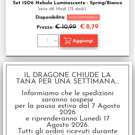
Set 12D6 Nebula Luminescente - Spring/Bianco
Serie d6 Medi (12 dadi)
Disponibilità:
NON DISPONIBILE
€
8,79
€ 10,99
Prezzo:
SCONTO 20%
IL DRAGONE CHIUDE LA
TANA PER UNA SETTIMANA...
Informiamo che le spedizioni
saranno sospese
per la pausa estiva dal 7 Agosto
2026
Set 12D6 Nebula Luminescente - Rosso/Argento
e riprenderanno Lunedì 17
Serie d6 Medi (12 dadi)
Agosto 2026.
Tutti gli ordini ricevuti durante
Disponibilità:
NON DISPONIBILE