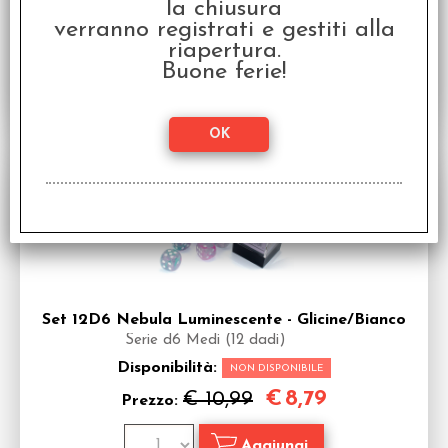
la chiusura
€
8,79
€ 10,99
Prezzo:
verranno registrati e gestiti alla
riapertura.
Buone ferie!
SCONTO 20%
Set 12D6 Nebula Luminescente - Glicine/Bianco
Serie d6 Medi (12 dadi)
Disponibilità:
NON DISPONIBILE
€
8,79
€ 10,99
Prezzo: