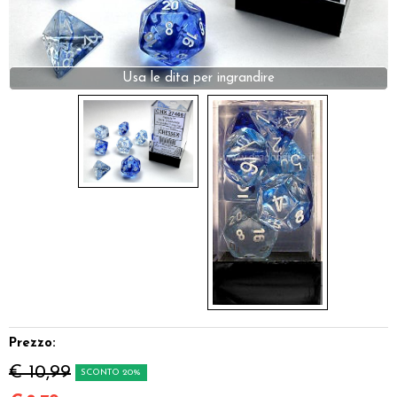
Dadi
Accessori
Usa le dita per ingrandire
Giocattoli e Gadget
Offerte del Dragone
Prezzo:
€ 10,99
SCONTO 20%