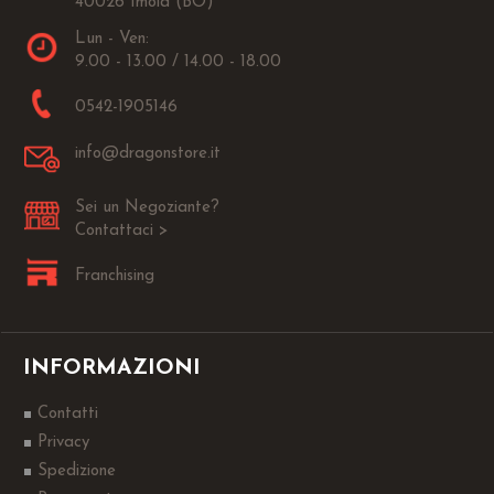
40026 Imola (BO)
Lun - Ven:
9.00 - 13.00 / 14.00 - 18.00
0542-1905146
info@dragonstore.it
Sei un Negoziante?
Contattaci >
Franchising
INFORMAZIONI
Contatti
Privacy
Spedizione