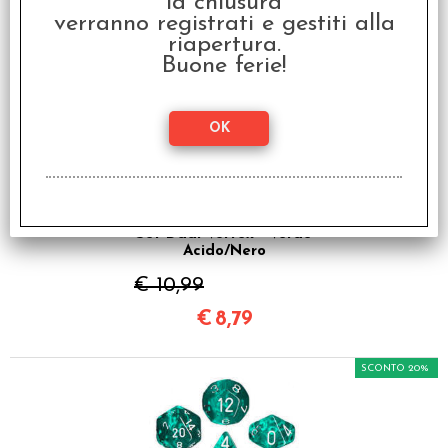
la chiusura
€
8,79
verranno registrati e gestiti alla
riapertura.
Buone ferie!
SCONTO 20%
Set Dadi Vortex - Verde
Acido/Nero
€ 10,99
€
8,79
SCONTO 20%