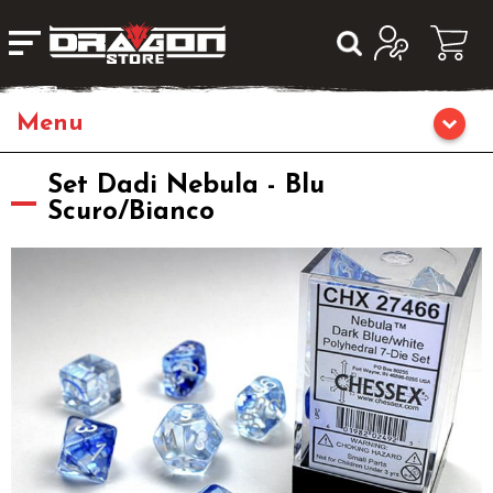
Giochi da Tavolo
Set Dadi Nebula - Blu
Scuro/Bianco
Giochi di Ruolo
Librigame
Editoria
Giochi di Carte Collezionabili
Miniature