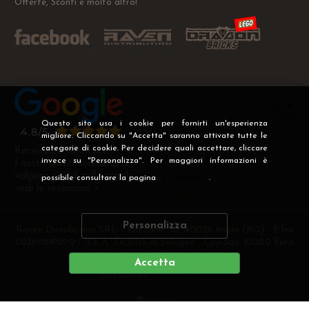
Offerte, Sconti e molto altro!
Questo sito usa i cookie per fornirti un'esperienza
migliore. Cliccando su "Accetta" saranno attivate tutte le
categorie di cookie. Per decidere quali accettare, cliccare
Recensioni Verificate
invece su "Personalizza". Per maggiori informazioni è
I nostri clienti soddisfatti
valgono più di mille parole
possibile consultare la pagina
Privacy
.
vedi le recensioni >
Personalizza
Raven Distribution SRL - Via Fanin 30, 40026 Imola (BO) - P.Iva
02360891200 - R.E.A. 540705 di Bologna - Cap.Soc. 10000 Euro
i.v
Accetta
DEVELOPER
CREATIVE WEB
Privacy