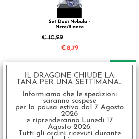
Set Dadi Nebula -
Nero/Bianco
€ 10,99
€
8,79
SCONTO 20%
IL DRAGONE CHIUDE LA
TANA PER UNA SETTIMANA...
Informiamo che le spedizioni
saranno sospese
per la pausa estiva dal 7 Agosto
2026
Set Dadi Gemini 5 -
e riprenderanno Lunedì 17
Nero-Ciano/Bianco
Agosto 2026.
€ 10,99
Tutti gli ordini ricevuti durante