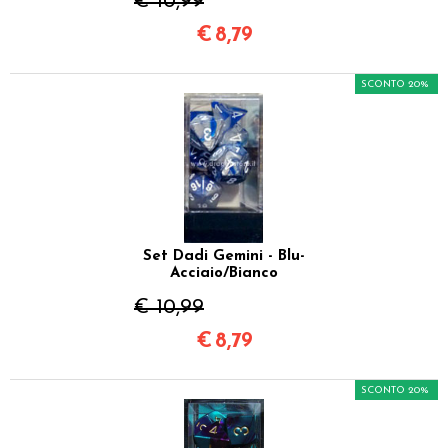
€ 10,99
€
8,79
SCONTO 20%
Set Dadi Gemini - Blu-
Acciaio/Bianco
€ 10,99
€
8,79
SCONTO 20%