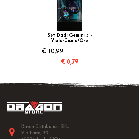
Set Dadi Gemini 5 -
Viola-Ciano/Oro
€ 10,99
€
8,79
Raven Distribution SRL
Via Fanin, 30